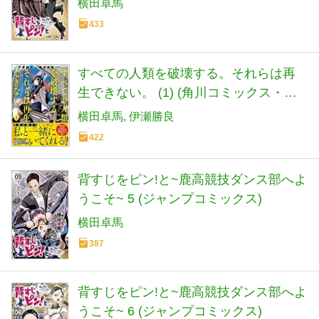
横田卓馬
433
すべての人類を破壊する。それらは再
生できない。 (1) (角川コミックス・エ
ース)
横田卓馬
伊瀬勝良
422
背すじをピン!と~鹿高競技ダンス部へよ
うこそ~ 5 (ジャンプコミックス)
横田卓馬
387
背すじをピン!と~鹿高競技ダンス部へよ
うこそ~ 6 (ジャンプコミックス)