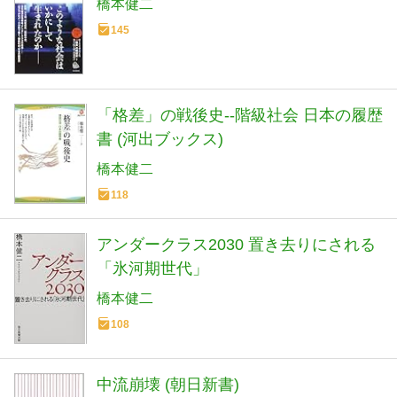
橋本健二
145
「格差」の戦後史--階級社会 日本の履歴
書 (河出ブックス)
橋本健二
118
アンダークラス2030 置き去りにされる
「氷河期世代」
橋本健二
108
中流崩壊 (朝日新書)