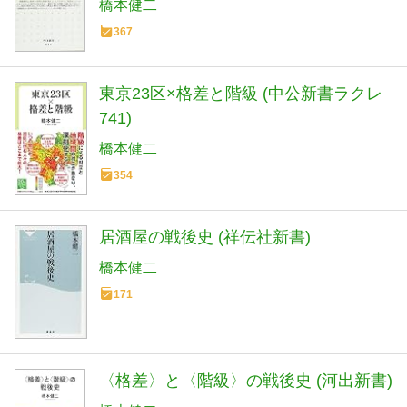
橋本健二
367
東京23区×格差と階級 (中公新書ラクレ
741)
橋本健二
354
居酒屋の戦後史 (祥伝社新書)
橋本健二
171
〈格差〉と〈階級〉の戦後史 (河出新書)