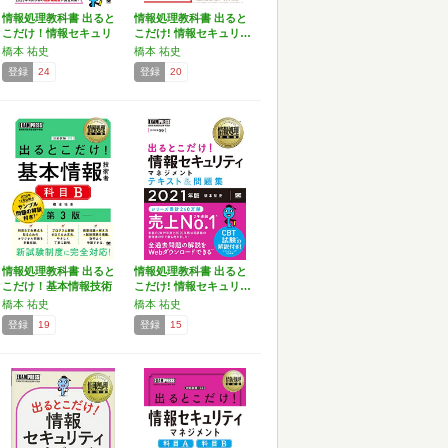
情報処理教科書 出ると
情報処理教科書 出ると
こだけ！情報セキュリ
こだけ! 情報セキュリ…
テ…
橋本 祐史
橋本 祐史
登録
24
登録
20
情報処理教科書 出ると
情報処理教科書 出ると
こだけ！基本情報技術
こだけ! 情報セキュリ…
者…
橋本 祐史
橋本 祐史
登録
19
登録
15