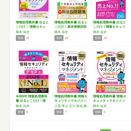
情報処理教科書 出ると
情報処理教科書 出ると
情報処理教科書 出ると
こだけ！ 情報セキュ
こだけ！基本情報技術
こだけ！情報セキュリ
リ…
者…
テ…
橋本 祐史
橋本 祐史
橋本 祐史
登録
11
登録
10
登録
10
令和8年 情報処理教科
情報処理教科書 情報セ
情報処理教科書 情報セ
書 出るとこだけ！情
キュリティマネジメン
キュリティマネジメン
報…
ト…
ト…
橋本 祐史
上原 孝之,石川 敢也,橋本 祐史
橋本 祐史
登録
8
登録
7
登録
3