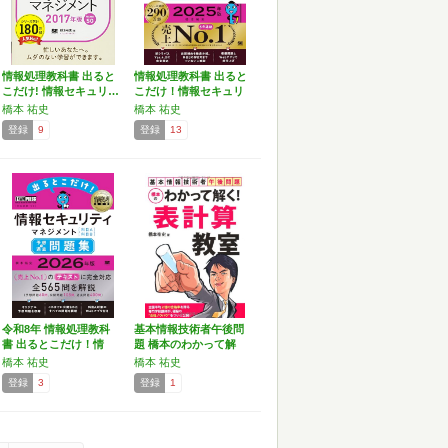
情報処理教科書 出ると
情報処理教科書 出ると
こだけ! 情報セキュリ…
こだけ！情報セキュリ
テ…
橋本 祐史
橋本 祐史
登録
9
登録
13
令和8年 情報処理教科
基本情報技術者午後問
書 出るとこだけ！情
題 橋本のわかって解
報…
く!…
橋本 祐史
橋本 祐史
登録
3
登録
1