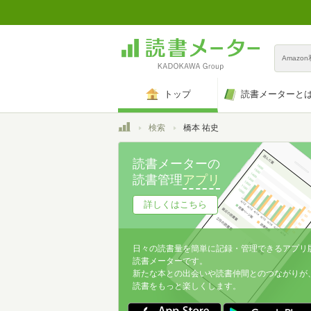
Amazo
トップ
読書メーターと
トップ
検索
橋本 祐史
読書メーターの
読書管理
アプリ
詳しくはこちら
日々の読書量を簡単に記録・管理できるアプリ
読書メーターです。
新たな本との出会いや読書仲間とのつながりが
読書をもっと楽しくします。