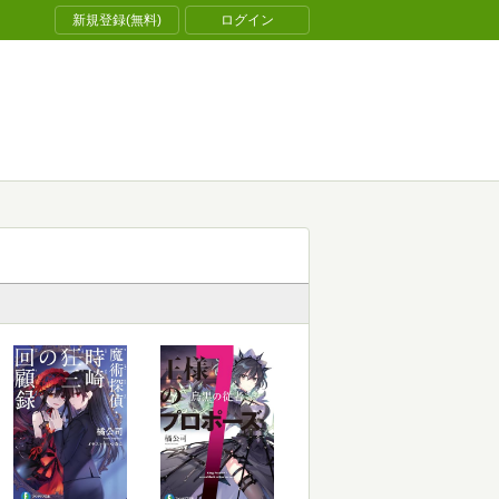
新規登録(無料)
ログイン