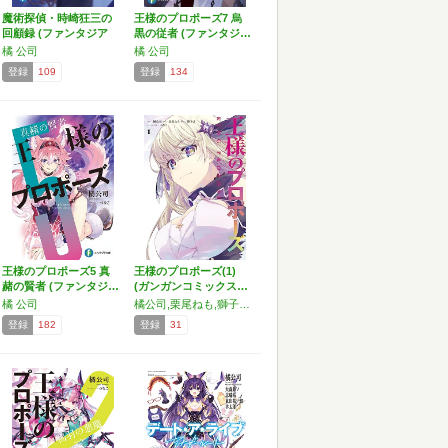
魔術探偵・時崎狂三の
王様のプロポーズ7 烏
回顧録 (ファンタジア
黒の従者 (ファンタジ…
文…
橘 公司
橘 公司
登録
109
登録
134
王様のプロポーズ5 真
王様のプロポーズ(1)
赭の賢者 (ファンタジ…
(ガンガンコミックス…
橘 公司
橘公司,栗尾ねも,獅子唐,つなこ
登録
182
登録
31