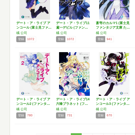
デート・ア・ライブ ア
デート・ア・ライブ11
蒼穹のカルマ1 (富士見
ンコール (富士見ファ…
鳶一デビル (ファン…
ファンタジア文庫 た…
橘 公司
橘 公司
橘 公司
登録
1072
登録
1072
登録
941
デート・ア・ライブ ア
デート・ア・ライブ14
デート・ア・ライブ ア
ンコール2 (ファンタ…
六喰プラネット (フ…
ンコール3 (ファンタ…
橘 公司
橘 公司
橘 公司
登録
780
登録
731
登録
670