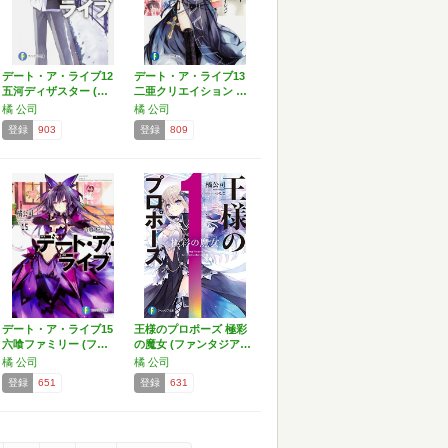
デート・ア・ライブ12
デート・ア・ライブ13
五河ディザスター (…
二亜クリエイション …
橘 公司
橘 公司
登録
903
登録
809
デート・ア・ライブ15
王様のプロポーズ 極彩
六喰ファミリー (フ…
の魔女 (ファンタジア…
橘 公司
橘 公司
登録
651
登録
631