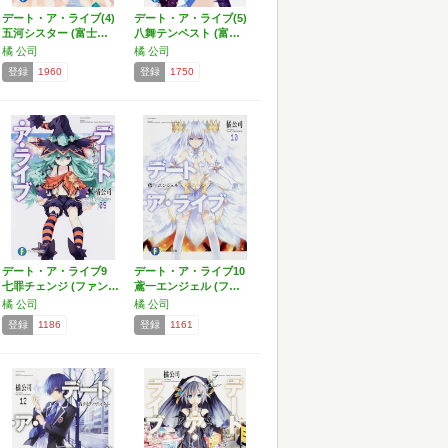
デート・ア・ライブ(4)
デート・ア・ライブ(5)
五河シスター (富士…
八舞テンペスト (富…
橘 公司
橘 公司
登録
1960
登録
1750
デート・ア・ライブ9
デート・ア・ライブ10
七罪チェンジ (ファン…
鳶一エンジェル (フ…
橘 公司
橘 公司
登録
1186
登録
1161