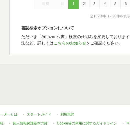
最初
前
1
2
3
4
5
6
全152件中 1 - 20件を表
書誌検索オプションについて
ただいま「Amazon和書」検索の仕組みを変更しておりま
法など、詳しくは
こちらのお知らせ
をご確認ください。
ーターとは
スタートガイド
利用規約
社
個人情報保護基本方針
Cookie等の利用に関するガイドライン
サ