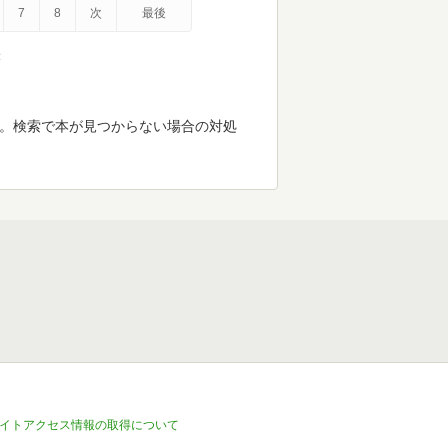
7
8
次
最後
示
す。検索で本が見つからない場合の対処
イトアクセス情報の取得について