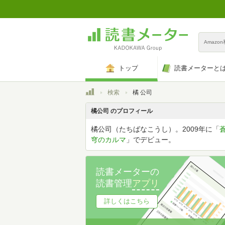
Amazo
トップ
読書メーターと
トップ
検索
橘 公司
橘公司 のプロフィール
橘公司（たちばなこうし）。2009年に「
穹のカルマ
」でデビュー。
読書メーターの
読書管理
アプリ
詳しくはこちら