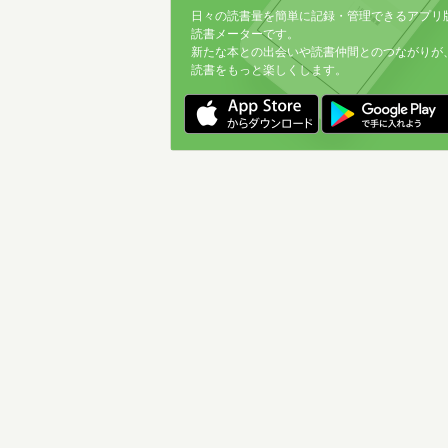
日々の読書量を簡単に記録・管理できるアプリ
読書メーターです。
新たな本との出会いや読書仲間とのつながりが
読書をもっと楽しくします。