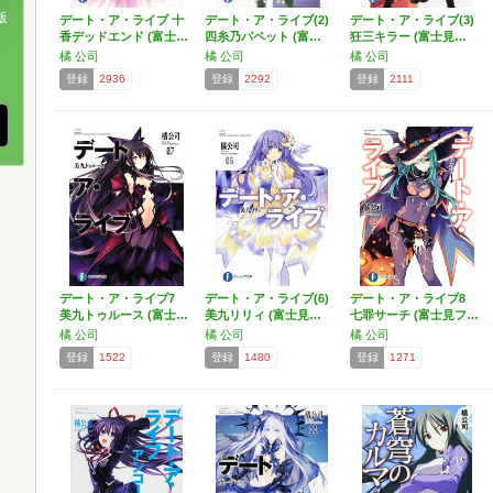
版
デート・ア・ライブ 十
デート・ア・ライブ(2)
デート・ア・ライブ(3)
香デッドエンド (富士…
四糸乃パペット (富…
狂三キラー (富士見…
、
橘 公司
橘 公司
橘 公司
登録
2936
登録
2292
登録
2111
デート・ア・ライブ7
デート・ア・ライブ(6)
デート・ア・ライブ8
美九トゥルース (富士…
美九リリィ (富士見…
七罪サーチ (富士見フ…
橘 公司
橘 公司
橘 公司
登録
1522
登録
1480
登録
1271