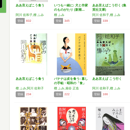
ああ言えばこう食う
いつも一緒に: 犬と作家
ああ言えばこう行く (集
のものがたり (新潮…
英社文庫)
阿川 佐和子,檀 ふみ
檀 ふみ
阿川 佐和子,檀 ふみ
登録
832
登録
345
登録
339
ああ言えばこう食う
バナナは皮を食う: 暮し
ああ言えば こう行く
の手帖・昭和の「食」
…
檀 ふみ,阿川 佐和子
檀 ふみ,扇谷 正造
阿川 佐和子,檀 ふみ
登録
234
登録
222
登録
166