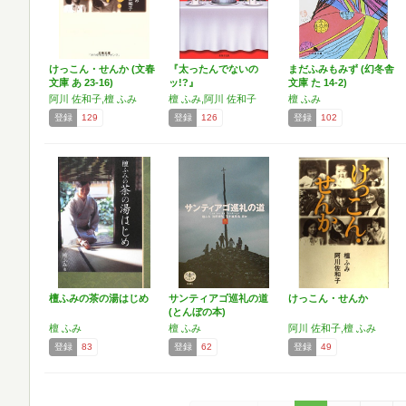
けっこん・せんか (文春
『太ったんでないの
まだふみもみず (幻冬舎
文庫 あ 23-16)
ッ!?』
文庫 た 14-2)
阿川 佐和子,檀 ふみ
檀 ふみ,阿川 佐和子
檀 ふみ
登録
129
登録
126
登録
102
檀ふみの茶の湯はじめ
サンティアゴ巡礼の道
けっこん・せんか
(とんぼの本)
檀 ふみ
檀 ふみ
阿川 佐和子,檀 ふみ
登録
83
登録
62
登録
49