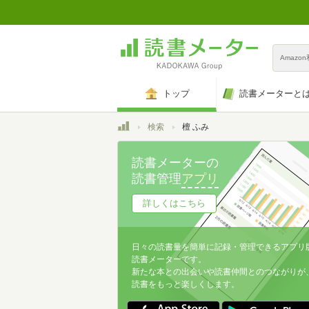
Amazo
トップ
読書メーターと
トップ
検索
檀 ふみ
読書メーターの
読書管理
アプリ
詳しくはこちら
日々の読書量を簡単に記録・管理できるアプリ
読書メーターです。
新たな本との出会いや読書仲間とのつながりが
読書をもっと楽しくします。