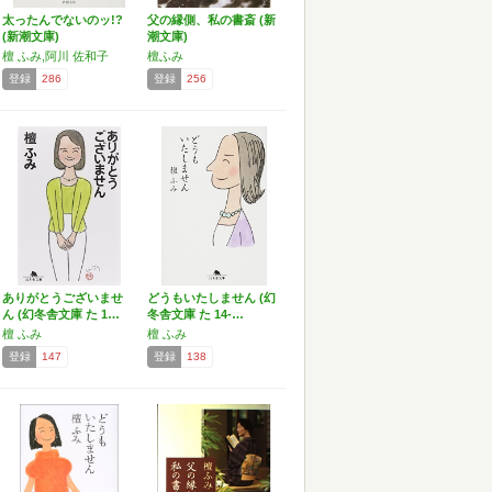
太ったんでないのッ!?
父の縁側、私の書斎 (新
(新潮文庫)
潮文庫)
檀 ふみ,阿川 佐和子
檀ふみ
登録
286
登録
256
ありがとうございませ
どうもいたしません (幻
ん (幻冬舎文庫 た 1…
冬舎文庫 た 14-…
檀 ふみ
檀 ふみ
登録
147
登録
138