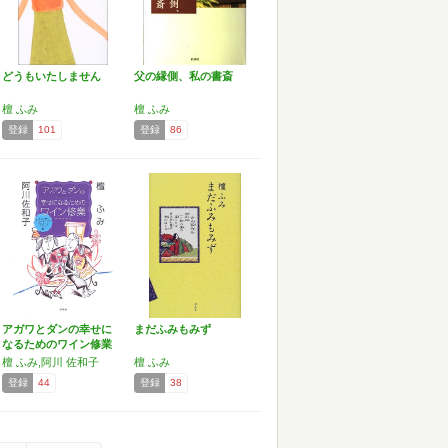
どうもいたしません
父の縁側、私の書斎
檀 ふみ
檀 ふみ
登録
101
登録
86
アガワとダンの幸せに
まだふみもみず
なるためのワイン修業
カ…
檀 ふみ,阿川 佐和子
檀 ふみ
登録
44
登録
38