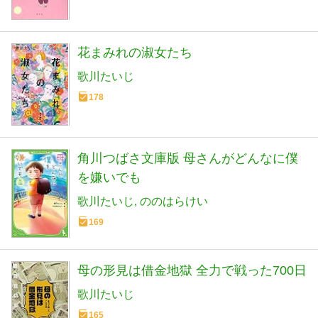
花まみれの淑女たち
歌川たいじ
178
角川つばさ文庫版 母さんがどんなに僕
を嫌いでも
歌川たいじ
ののはらけい
169
母の形見は借金地獄 全力で戦った700日
歌川たいじ
165