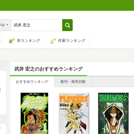
n和書
は
本ランキング
作家ランキング
武井 宏之
のおすすめランキング
おすすめランキング
新刊・発売日順
南
連
手