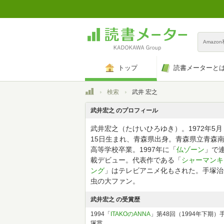
Amazo
トップ
読書メーターと
トップ
検索
武井 宏之
武井宏之 のプロフィール
武井宏之（たけいひろゆき）。1972年5月
15日生まれ、青森県出身。青森県立青森
高等学校卒業。1997年に「
仏ゾーン
」で
載デビュー。代表作である「
シャーマンキ
ング
」はテレビアニメ化もされた。手塚治
虫の大ファン。
武井宏之 の受賞歴
1994「
ITAKOのANNA
」第48回（1994年下期）
塚賞