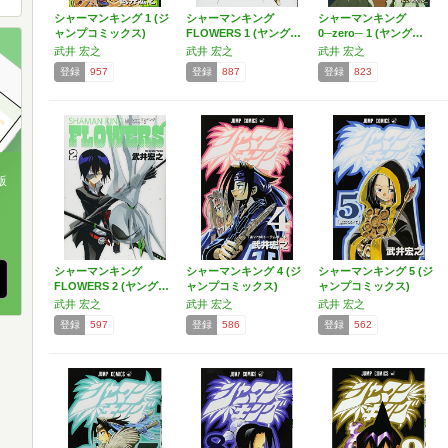
シャーマンキング 1 (ジ
シャーマンキング
シャーマンキング
ャンプコミックス)
FLOWERS 1 (ヤング…
0─zero─ 1 (ヤング…
武井 宏之
武井 宏之
武井 宏之
登録
957
登録
887
登録
823
版
、
シャーマンキング
シャーマンキング 4 (ジ
シャーマンキング 5 (ジ
FLOWERS 2 (ヤング…
ャンプコミックス)
ャンプコミックス)
武井 宏之
武井 宏之
武井 宏之
登録
597
登録
586
登録
562