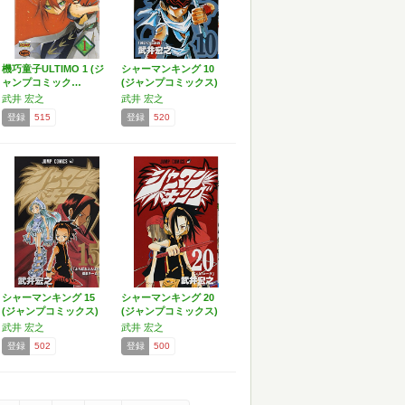
機巧童子ULTIMO 1 (ジ
シャーマンキング 10
ャンプコミック…
(ジャンプコミックス)
武井 宏之
武井 宏之
登録
515
登録
520
シャーマンキング 15
シャーマンキング 20
(ジャンプコミックス)
(ジャンプコミックス)
武井 宏之
武井 宏之
登録
502
登録
500