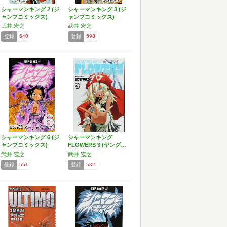
シャーマンキング 2 (ジ
シャーマンキング 3 (ジ
ャンプコミックス)
ャンプコミックス)
武井 宏之
武井 宏之
登録
640
登録
598
シャーマンキング 6 (ジ
シャーマンキング
ャンプコミックス)
FLOWERS 3 (ヤング…
武井 宏之
武井 宏之
登録
551
登録
532