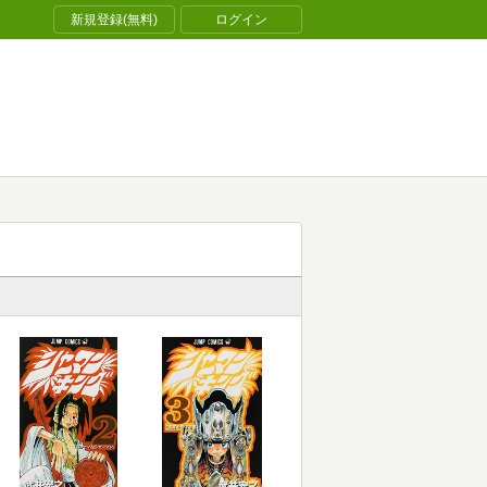
新規登録(無料)
ログイン