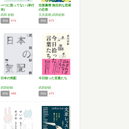
べつに怒ってない (単行
往復書簡 無目的な思索
本)
の応答
武田 砂鉄
又吉直樹,武田砂鉄
登録
674
登録
675
日本の気配
今日拾った言葉たち
武田砂鉄
武田砂鉄
登録
488
登録
475