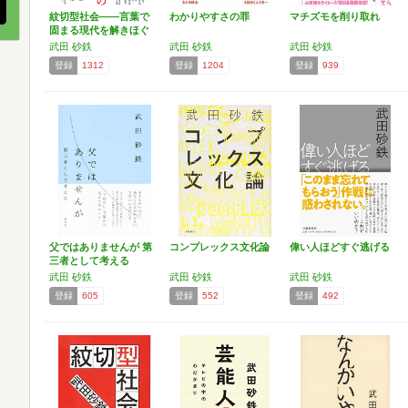
紋切型社会――言葉で
わかりやすさの罪
マチズモを削り取れ
固まる現代を解きほぐ
す
武田 砂鉄
武田 砂鉄
武田 砂鉄
登録
1312
登録
1204
登録
939
父ではありませんが 第
コンプレックス文化論
偉い人ほどすぐ逃げる
三者として考える
武田 砂鉄
武田 砂鉄
武田 砂鉄
登録
605
登録
552
登録
492