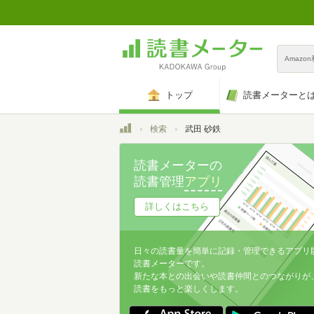
Amazo
トップ
読書メーターと
トップ
検索
武田 砂鉄
読書メーターの
読書管理
アプリ
詳しくはこちら
日々の読書量を簡単に記録・管理できるアプリ
読書メーターです。
新たな本との出会いや読書仲間とのつながりが
読書をもっと楽しくします。