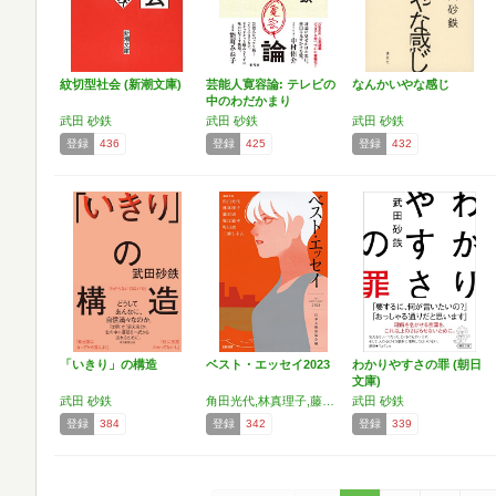
紋切型社会 (新潮文庫)
芸能人寛容論: テレビの
なんかいやな感じ
中のわだかまり
武田 砂鉄
武田 砂鉄
武田 砂鉄
登録
436
登録
425
登録
432
「いきり」の構造
ベスト・エッセイ2023
わかりやすさの罪 (朝日
文庫)
武田 砂鉄
角田光代,林真理子,藤沢周,堀江敏幸,町田康,三浦しをん,赤木明登,阿川佐和子,秋田麻早子,浅田次郎,荒俣宏,石田夏穂,磯野真穂,稲垣栄洋,今井真実,上田岳弘,内澤旬子,内田春菊,大辻隆弘,小川哲,奥泉光,鎌田裕樹,川添愛,神林長平,岸本佐知子,きたやまおさむ,桐野夏生,鯨庭,久栖博季,黒井千次,小池昌代,小池真理子,郷原宏,佐伯一麦,酒井順子,佐藤利明,佐藤洋二郎,沢木耕太郎,沢野ひとし,茂山千之丞,篠弘,柴田一成,杉山昌隆,鈴木伸一,須藤一成,青来有一,関田育子,大道珠貴,高田郁,武田砂鉄,田中慎弥,
武田 砂鉄
登録
384
登録
342
登録
339