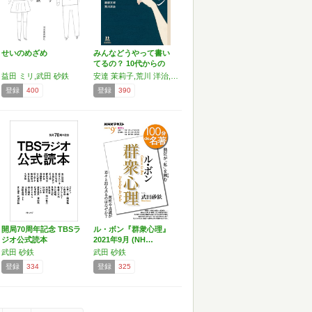
せいのめざめ
みんなどうやって書い
てるの？ 10代からの
文…
益田 ミリ,武田 砂鉄
安達 茉莉子,荒川 洋治,石山 蓮華,頭木 弘樹,金原 瑞人,国崎 和也,古賀 及子,全 卓樹,武田 砂鉄,乗代 雄介,服部 文祥,pha,僕のマリ,宮崎 智之
登録
400
登録
390
開局70周年記念 TBSラ
ル・ボン『群衆心理』
ジオ公式読本
2021年9月 (NH…
武田 砂鉄
武田 砂鉄
登録
334
登録
325