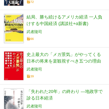
72
結局、勝ち続けるアメリカ経済 一人負
けする中国経済 (講談社+α新書)
武者陵司
66
史上最大の「メガ景気」がやってくる
日本の将来を楽観視すべき五つの理由
武者陵司
39
「失われた20年」の終わり ―地政学で
診る日本経済
武者陵司