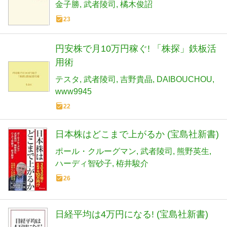
ト NO. 779)
金子勝
武者陵司
橘木俊詔
23
円安株で月10万円稼ぐ! 「株探」鉄板活
用術
テスタ
武者陵司
吉野貴晶
DAIBOUCHOU
www9945
22
日本株はどこまで上がるか (宝島社新書)
ポール・クルーグマン
武者陵司
熊野英生
ハーディ智砂子
栫井駿介
26
日経平均は4万円になる! (宝島社新書)