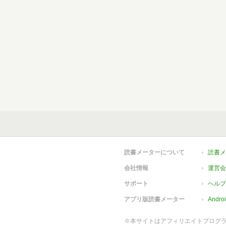
読書メーターについて
読書メ
会社情報
運営会
サポート
ヘルプ
アプリ版読書メーター
Andr
※本サイトはアフィリエイトプログ