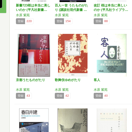
新書723桜は本当に美し
百人一首 うたものがた
改訂 桜は本当に美しい
いのか (平凡社新書…
り (講談社現代新書 …
のか (平凡社ライブラ…
水原 紫苑
水原 紫苑
水原 紫苑
登録
220
登録
154
登録
88
京都うたものがたり
歌舞伎ゆめがたり
客人
水原 紫苑
水原 紫苑
水原 紫苑
登録
43
登録
42
登録
40