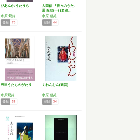
びあんか/うたうら
大岡信 『折々のうた』
選 短歌(一) (岩波…
水原 紫苑
水原 紫苑
登録
76
登録
44
巴里うたものがたり
くわんおん(観音)
水原紫苑
水原 紫苑
登録
38
登録
34