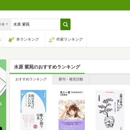
n和書
は
本ランキング
作家ランキング
水原 紫苑
のおすすめランキング
おすすめランキング
新刊・発売日順
版
、