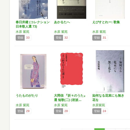
春日井建 (コレクション
あかるたへ
えぴすとれー: 歌集
日本歌人選 73)
水原 紫苑
水原 紫苑
水原 紫苑
登録
33
登録
32
登録
31
うたものがたり
大岡信 『折々のうた』
如何なる花束にも無き
選 短歌(二) (岩波…
花を
水原 紫苑
水原 紫苑
水原紫苑
登録
29
登録
28
登録
24