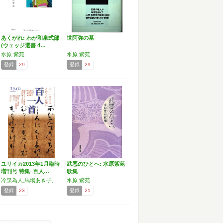
あくがれ: わが和泉式部
世阿弥の墓
(ウェッジ選書 4…
水原 紫苑
水原 紫苑
登録
29
登録
29
ユリイカ2013年1月臨時
武悪のひとへ: 水原紫苑
増刊号 特集=百人…
歌集
冷泉為人,馬場あき子,水原紫苑,末次由紀
水原 紫苑
登録
23
登録
21