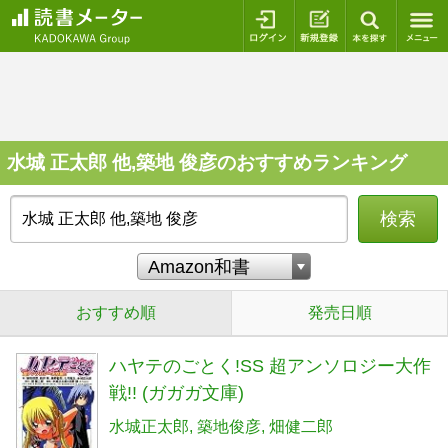
ログイン
新規登録
本を探
水城 正太郎 他,築地 俊彦のおすすめランキング
検索
おすすめ順
発売日順
ハヤテのごとく!SS 超アンソロジー大作
戦!! (ガガガ文庫)
水城正太郎
築地俊彦
畑健二郎