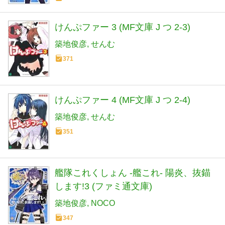
けんぷファー 3 (MF文庫 J つ 2-3)
築地俊彦
せんむ
371
けんぷファー 4 (MF文庫 J つ 2-4)
築地俊彦
せんむ
351
艦隊これくしょん -艦これ- 陽炎、抜錨
します!3 (ファミ通文庫)
築地俊彦
NOCO
347