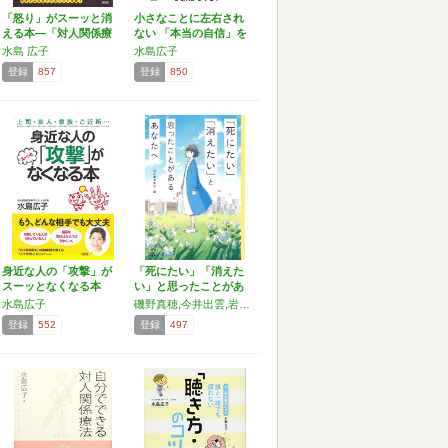
「怒り」がスーッと消
小さなことに左右され
える本―「対人関係療
ない 「本当の自信」を
法」…
手…
水島 広子
水島広子
登録
857
登録
850
身近な人の「攻撃」が
「死にたい」「消えた
スーッとなくなる本
い」と思ったことがあ
るあ…
水島広子
磯野真穂,今井出雲,岩崎航,うかうか,小野ほりでい,KOHH,こだま,小林エリコ,斎藤環,齋藤陽道,整形アイドル轟ちゃん,末井昭,橘ジュン,ハルオサン,春名風花,はるな檸檬,pha,藤井美穂,松本俊彦,水島広子,水谷緑,向谷地生良,村明子,モモコグミカンパニー,やばいちゃん
登録
552
登録
497