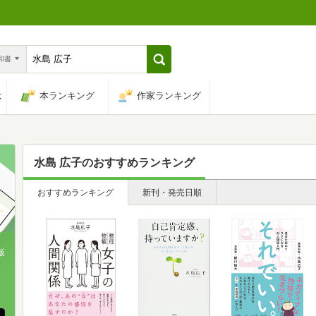
n和書
は
本ランキング
作家ランキング
水島 広子
のおすすめランキング
おすすめランキング
新刊・発売日順
版
、