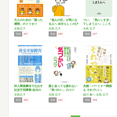
大人のための「困った
「他人の目」が気にな
つい、「気にしすぎ」
感情」のトリセツ
る人へ 自分らしくのび
てしまう人へ: こころ
の…
の…
水島広子
水島 広子
水島 広子
登録
497
登録
486
登録
447
対人関係療法でなおす
誰と会っても疲れない
夫婦・パートナー関係
社交不安障害:自分の
「気づかい」のコツ
も それでいい。
中…
水島広子
水島 広子
細川 貂々,水島 広子
登録
380
登録
364
登録
359