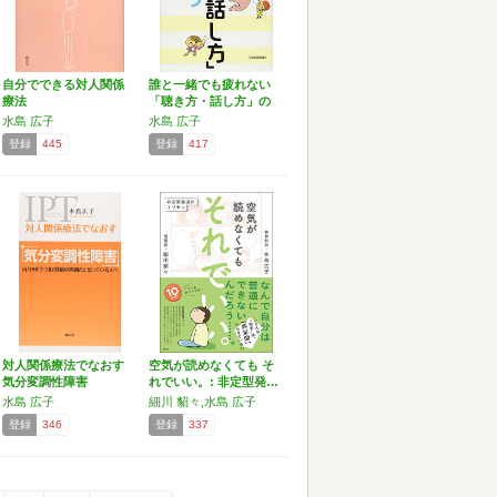
自分でできる対人関係
誰と一緒でも疲れない
療法
「聴き方・話し方」の
コツ
水島 広子
水島 広子
登録
445
登録
417
対人関係療法でなおす
空気が読めなくても そ
気分変調性障害
れでいい。: 非定型発…
水島 広子
細川 貂々,水島 広子
登録
346
登録
337