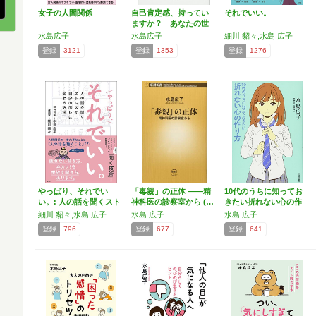
女子の人間関係
自己肯定感、持ってい
それでいい。
ますか？ あなたの世
界を…
水島広子
水島広子
細川 貂々,水島 広子
登録
3121
登録
1353
登録
1276
やっぱり、それでい
「毒親」の正体 ――精
10代のうちに知ってお
い。: 人の話を聞くスト
神科医の診察室から (…
きたい折れない心の作
レ…
り方
細川 貂々,水島 広子
水島 広子
水島 広子
登録
796
登録
677
登録
641