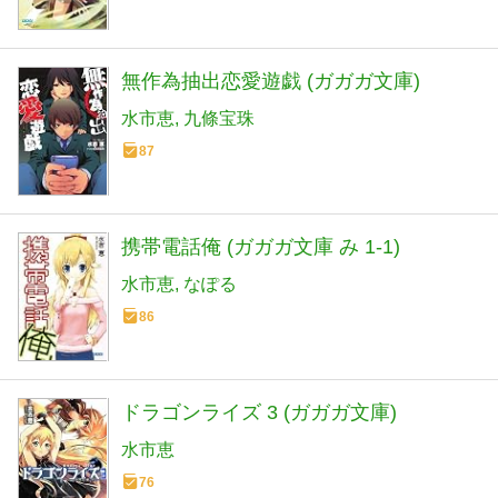
無作為抽出恋愛遊戯 (ガガガ文庫)
水市恵
九條宝珠
87
携帯電話俺 (ガガガ文庫 み 1-1)
水市恵
なぽる
86
ドラゴンライズ 3 (ガガガ文庫)
水市恵
76