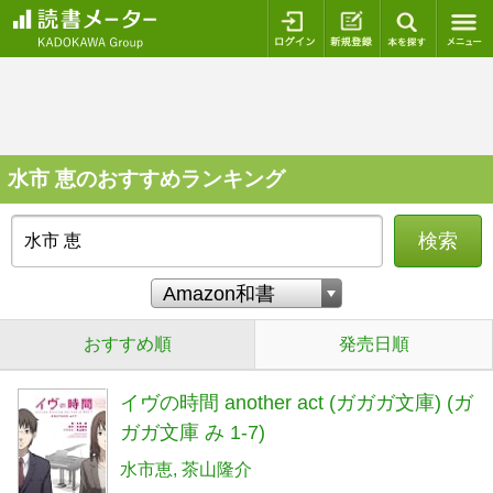
ログイン
新規登録
本を探
水市 恵のおすすめランキング
検索
おすすめ順
発売日順
イヴの時間 another act (ガガガ文庫) (ガ
ガガ文庫 み 1-7)
水市恵
茶山隆介