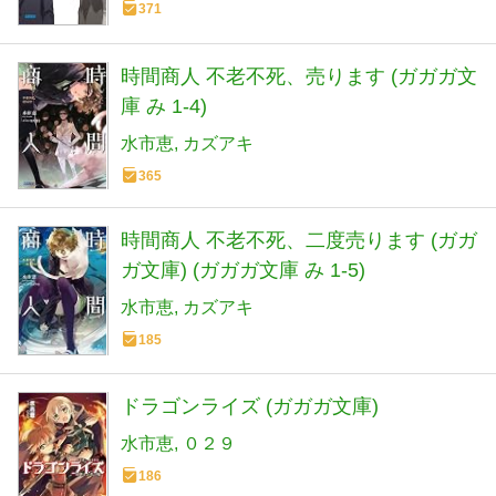
371
時間商人 不老不死、売ります (ガガガ文
庫 み 1-4)
水市恵
カズアキ
365
時間商人 不老不死、二度売ります (ガガ
ガ文庫) (ガガガ文庫 み 1-5)
水市恵
カズアキ
185
ドラゴンライズ (ガガガ文庫)
水市恵
０２９
186