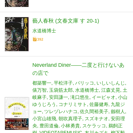
藝人春秋 (文春文庫 す 20-1)
水道橋博士
392
Neverland Diner――二度と行けないあ
の店で
都築響一
平松洋子
パリッコ
いしいしんじ
俵万智
玉袋筋太郎
水道橋博士
江森丈晃
土
岐麻子
安田謙一
滝口悠生
イーピャオ
小山
ゆうじろう
コナリミサト
佐藤健寿
九龍ジ
ョー
ツレヅレハナコ
佐久間裕美子
劔樹人
小宮山雄飛
朝吹真理子
スズキナオ
安田理
央
豊田道倫
小林勇貴
スケラッコ
鵜飼正
樹
VIDEOTAPEMUSIC
友川カズキ
柳下毅