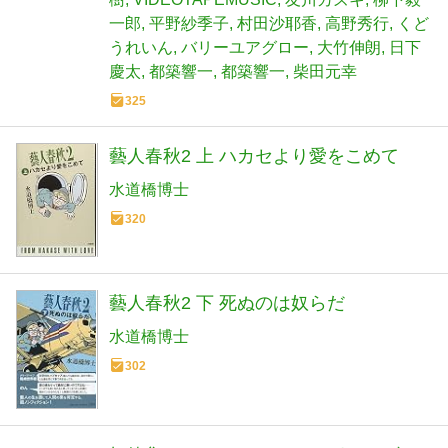
一郎
平野紗季子
村田沙耶香
高野秀行
くど
うれいん
バリーユアグロー
大竹伸朗
日下
慶太
都築響一
都築響一
柴田元幸
325
藝人春秋2 上 ハカセより愛をこめて
水道橋博士
320
藝人春秋2 下 死ぬのは奴らだ
水道橋博士
302