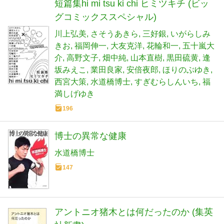
短篇集hi mi tsu ki chi ヒミツキチ (ビッ
グコミックススペシャル)
川上弘美
さそうあきら
三好銀
いがらしみ
きお
福岡伸一
大友克洋
花輪和一
五十嵐大
介
高野文子
畑中純
山本直樹
黒田硫黄
逢
坂みえこ
業田良家
安倍夜郎
ほりのぶゆき
西宮大策
水道橋博士
すぎむらしんいち
福
満しげゆき
196
博士の異常な健康
水道橋博士
147
アントニオ猪木とは何だったのか (集英