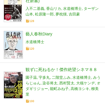
社新書)
入不二基義
香山リカ
水道橋博士
ターザン
山本
松原隆一郎
夢枕獏
吉田豪
128
藝人春秋Diary
水道橋博士
120
観ずに死ねるか！傑作絶望シネマ８８
園子温
宇多丸
二階堂ふみ
水道橋博士
みう
らじゅん
染谷将太
西村賢太
大槻ケンヂ
オ
ダギリジョー
能町みね子
高橋ヨシキ
柳美
里
100