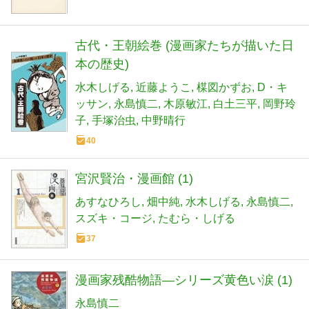
古代・王朝絵巻 (漫画家たちが描いた日
本の歴史)
水木しげる
近藤ようこ
楳図かずお
D・キ
ッサン
永島慎二
木原敏江
白土三平
岡野玲
子
手塚治虫
中野晴行
40
宮沢賢治・漫画館 (1)
あすなひろし
畑中純
水木しげる
永島慎二
スズキ・コージ
たむら・しげる
37
漫画家残酷物語―シリーズ黄色い涙 (1)
永島慎二