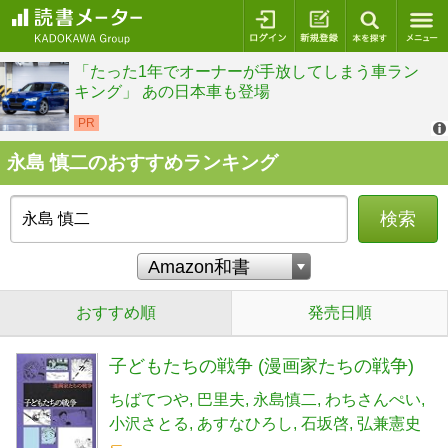
ログイン
新規登録
本を探
永島 慎二のおすすめランキング
検索
おすすめ順
発売日順
子どもたちの戦争 (漫画家たちの戦争)
ちばてつや
巴里夫
永島慎二
わちさんぺい
小沢さとる
あすなひろし
石坂啓
弘兼憲史