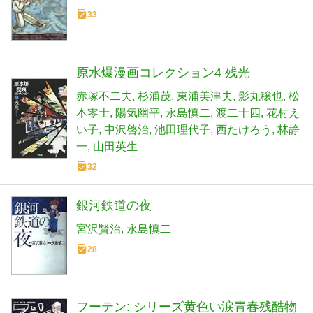
33
原水爆漫画コレクション4 残光
赤塚不二夫
杉浦茂
東浦美津夫
影丸穣也
松
本零士
陽気幽平
永島慎二
渡二十四
花村え
い子
中沢啓治
池田理代子
西たけろう
林静
一
山田英生
32
銀河鉄道の夜
宮沢賢治
永島慎二
28
フーテン: シリーズ黄色い涙青春残酷物