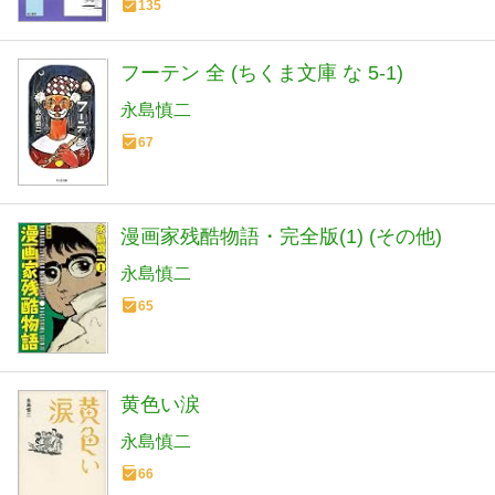
135
フーテン 全 (ちくま文庫 な 5-1)
永島慎二
67
漫画家残酷物語・完全版(1) (その他)
永島慎二
65
黄色い涙
永島慎二
66