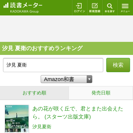
ログイン
新規登録
本を探
汐見 夏衛のおすすめランキング
検索
おすすめ順
発売日順
あの花が咲く丘で、君とまた出会えた
ら。 (スターツ出版文庫)
汐見夏衛