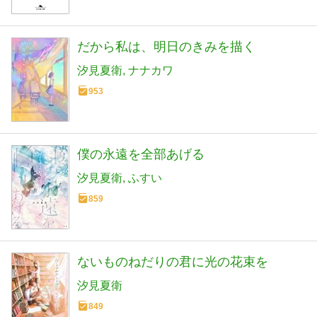
だから私は、明日のきみを描く
汐見夏衛
ナナカワ
953
僕の永遠を全部あげる
汐見夏衛
ふすい
859
ないものねだりの君に光の花束を
汐見夏衛
849