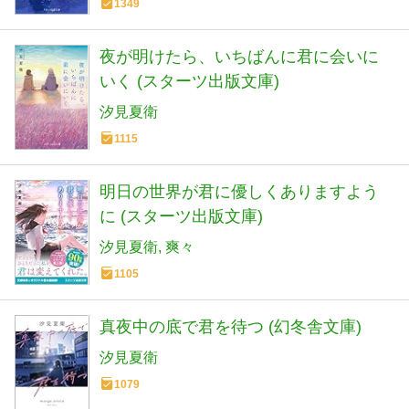
1349
夜が明けたら、いちばんに君に会いに
いく (スターツ出版文庫)
汐見夏衛
1115
明日の世界が君に優しくありますよう
に (スターツ出版文庫)
汐見夏衛
爽々
1105
真夜中の底で君を待つ (幻冬舎文庫)
汐見夏衛
1079