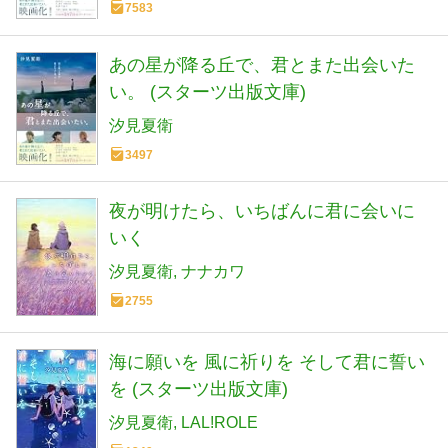
7583
あの星が降る丘で、君とまた出会いた
い。 (スターツ出版文庫)
汐見夏衛
3497
夜が明けたら、いちばんに君に会いに
いく
汐見夏衛
ナナカワ
2755
海に願いを 風に祈りを そして君に誓い
を (スターツ出版文庫)
汐見夏衛
LAL!ROLE