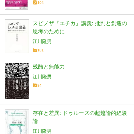
104
スピノザ『エチカ』講義: 批判と創造の
思考のために
江川隆男
101
残酷と無能力
江川隆男
84
存在と差異: ドゥルーズの超越論的経験
論
江川隆男