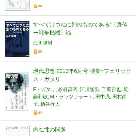
80
すべてはつねに別のものである:〈身体
ー戦争機械〉論
江川隆男
55
現代思想 2013年6月号 特集=フェリック
ス・ガタリ
F・ガタリ
杉村昌昭
江川隆男
千葉雅也
近
藤和敬
M・ラッツァラート
田中泯
田村尚
子
柄谷行人
42
内在性の問題