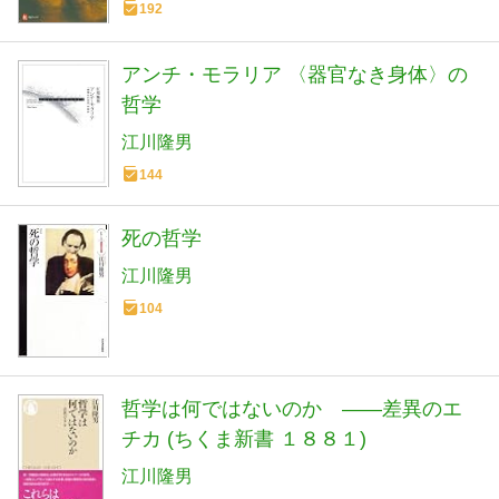
192
アンチ・モラリア 〈器官なき身体〉の
哲学
江川隆男
144
死の哲学
江川隆男
104
哲学は何ではないのか ――差異のエ
チカ (ちくま新書 １８８１)
江川隆男