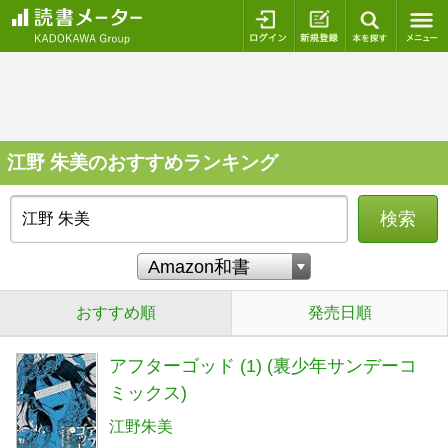
ログイン
新規登録
本を探
江野 朱美のおすすめランキング
検索
おすすめ順
発売日順
アフターゴッド (1) (裏少年サンデーコ
ミックス)
江野朱美