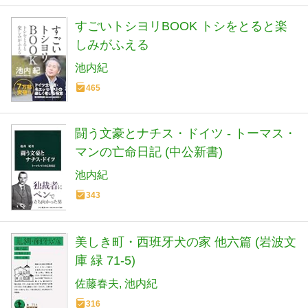
すごいトシヨリBOOK トシをとると楽
しみがふえる
池内紀
465
闘う文豪とナチス・ドイツ - トーマス・
マンの亡命日記 (中公新書)
池内紀
343
美しき町・西班牙犬の家 他六篇 (岩波文
庫 緑 71-5)
佐藤春夫
池内紀
316