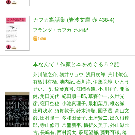
カフカ寓話集 (岩波文庫 赤 438-4)
フランツ・カフカ
池内紀
1490
本なんて！作家と本をめぐる５２話
芥川龍之介
朝井リョウ
浅田次郎
荒川洋治
有栖川有栖
池内紀
石川淳
伊集院静
いとう
せいこう
稲葉真弓
江國香織
小川洋子
開高
健
角田光代
紀田順一郎
草森伸一
久世光
彦
窪田空穂
小池真理子
最相葉月
椎名誠
庄司浅水
須賀敦子
鈴木清順
園子温
高山文
彦
田村隆一
多和田葉子
土屋賢二
出久根達
郎
寺山修司
常盤新平
栃折久美子
外山滋比
古
長嶋有
西村賢太
萩尾望都
藤野可織
穂