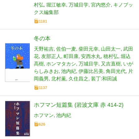
村弘
堀江敏幸
万城目学
宮内悠介
キノブッ
クス編集部
1181
冬の本
天野祐吉
佐伯一麦
柴田元幸
山田太一
武田
花
友部正人
町田康
安西水丸
穂村弘
堀込
高樹
ホンマタカシ
万城目学
又吉直樹
いが
らしみきお
池内紀
伊藤比呂美
角田光代
片
岡義男
北村薫
久住昌之
装丁:和田誠
1137
ホフマン短篇集 (岩波文庫 赤 414-2)
ホフマン
池内紀
626