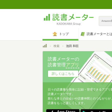
Amazo
トップ
読書メーターと
トップ
検索
池田 和臣
読書メーターの
読書管理
アプリ
詳しくはこちら
日々の読書量を簡単に記録・管理できるアプリ
読書メーターです。
新たな本との出会いや読書仲間とのつながりが
読書をもっと楽しくします。