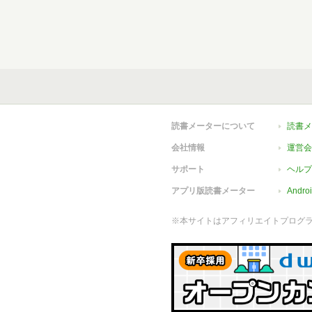
読書メーターについて
読書メ
会社情報
運営会
サポート
ヘルプ
アプリ版読書メーター
Andr
※本サイトはアフィリエイトプログ