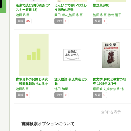
逢瀬で読む源氏物語 (ア
えんぴつで書いて味わ
惟規集評釈
スキー新書 63)
う源氏の恋歌
池田 和臣
岡田 崇花,池田 和臣
池田 和臣,徳武 陽子
登録
35
登録
1
登録
1
古筆資料の発掘と研究
源氏物語 表現構造と水
国文学 解釈と教材の研
―残簡集録散りぬるを
脈
究 1995年 2月号…
池田和臣
池田 和臣
増田繁夫,室伏信助,池田和臣,鈴木日出男
登録
0
登録
0
登録
0
全8件を表示
書誌検索オプションについて