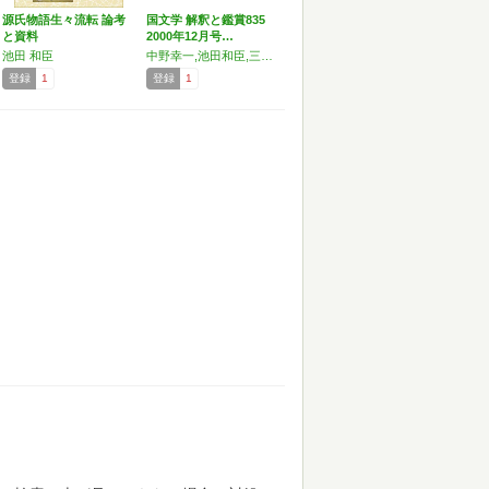
源氏物語生々流転 論考
国文学 解釈と鑑賞835
と資料
2000年12月号…
池田 和臣
中野幸一,池田和臣,三田村雅子,井爪康之
登録
1
登録
1