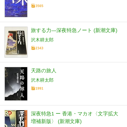
3565
旅する力―深夜特急ノート (新潮文庫)
沢木耕太郎
2343
天路の旅人
沢木耕太郎
1991
深夜特急1 ー 香港・マカオ〈文字拡大
増補新版〉 (新潮文庫)