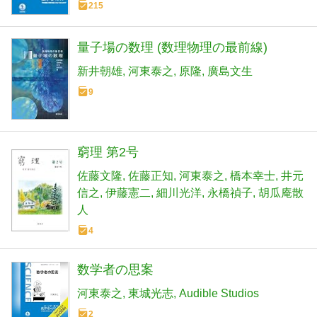
215
量子場の数理 (数理物理の最前線)
新井朝雄
河東泰之
原隆
廣島文生
9
窮理 第2号
佐藤文隆
佐藤正知
河東泰之
橋本幸士
井元
信之
伊藤憲二
細川光洋
永橋禎子
胡瓜庵散
人
4
数学者の思案
河東泰之
東城光志
Audible Studios
2