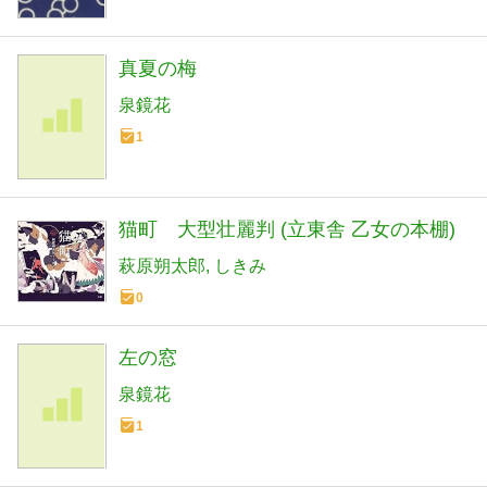
真夏の梅
泉鏡花
1
猫町 大型壮麗判 (立東舎 乙女の本棚)
萩原朔太郎
しきみ
0
左の窓
泉鏡花
1