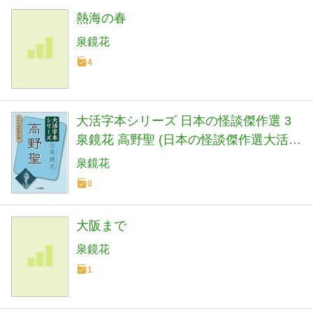
熱海の春
泉鏡花
4
大活字本シリーズ 日本の怪談傑作選 3
泉鏡花 高野聖 (日本の怪談傑作選大活字
本シリーズ 3)
泉鏡花
0
大阪まで
泉鏡花
1