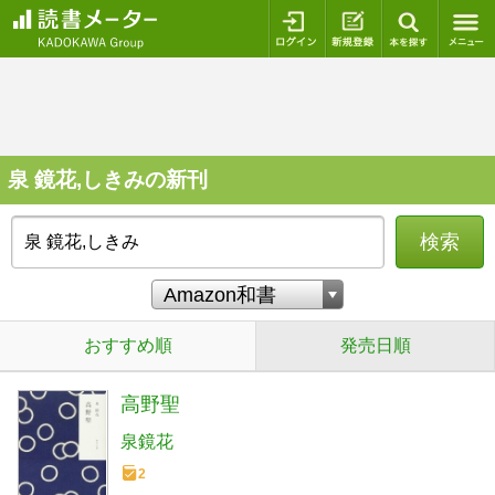
ログイン
新規登録
本を探
泉 鏡花,しきみの新刊
検索
おすすめ順
発売日順
高野聖
泉鏡花
2