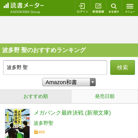
ログイン
新規登録
本を探
波多野 聖のおすすめランキング
検索
おすすめ順
発売日順
メガバンク最終決戦 (新潮文庫)
波多野聖
405