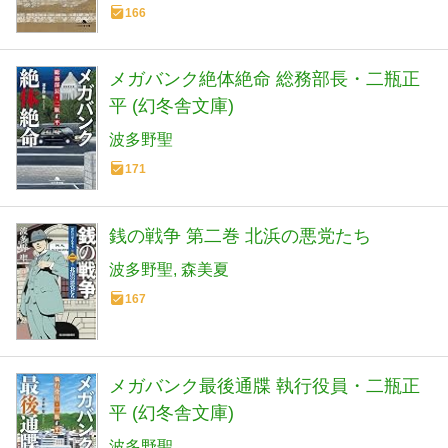
166
メガバンク絶体絶命 総務部長・二瓶正
平 (幻冬舎文庫)
波多野聖
171
銭の戦争 第二巻 北浜の悪党たち
波多野聖
森美夏
167
メガバンク最後通牒 執行役員・二瓶正
平 (幻冬舎文庫)
波多野聖