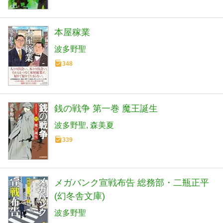
本屋稼業
波多野聖
348
銭の戦争 第一巻 魔王誕生
波多野聖
森美夏
339
メガバンク宣戦布告 総務部・二瓶正平
(幻冬舎文庫)
波多野聖