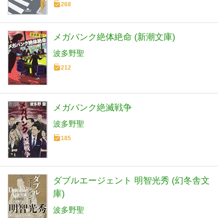
268
メガバンク絶体絶命 (新潮文庫)
波多野聖
212
メガバンク絶滅戦争
波多野聖
185
ダブルエージェント 明智光秀 (幻冬舎文
庫)
波多野聖