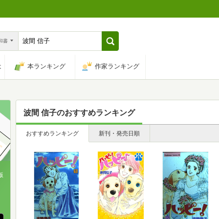
n和書
は
本ランキング
作家ランキング
波間 信子
のおすすめランキング
おすすめランキング
新刊・発売日順
版
、