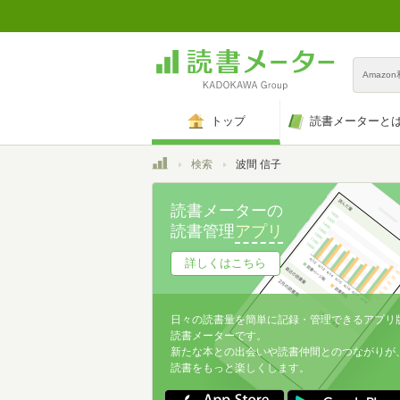
Amazo
トップ
読書メーターと
トップ
検索
波間 信子
読書メーターの
読書管理
アプリ
詳しくはこちら
日々の読書量を簡単に記録・管理できるアプリ
読書メーターです。
新たな本との出会いや読書仲間とのつながりが
読書をもっと楽しくします。