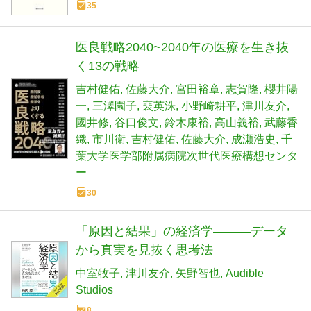
35
医良戦略2040~2040年の医療を生き抜
く13の戦略
吉村健佑
佐藤大介
宮田裕章
志賀隆
櫻井陽
一
三澤園子
裵英洙
小野崎耕平
津川友介
國井修
谷口俊文
鈴木康裕
高山義裕
武藤香
織
市川衛
吉村健佑
佐藤大介
成瀬浩史
千
葉大学医学部附属病院次世代医療構想センタ
ー
30
「原因と結果」の経済学―――データ
から真実を見抜く思考法
中室牧子
津川友介
矢野智也
Audible
Studios
8