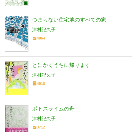
つまらない住宅地のすべての家
津村記久子
4864
とにかくうちに帰ります
津村記久子
4518
ポトスライムの舟
津村記久子
3712