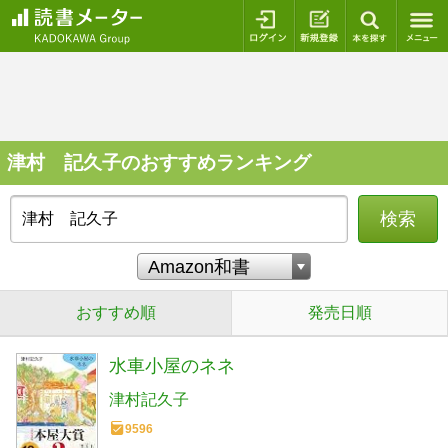
ログイン
新規登録
本を探
津村 記久子のおすすめランキング
検索
おすすめ順
発売日順
水車小屋のネネ
津村記久子
9596