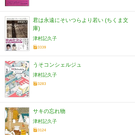
君は永遠にそいつらより若い (ちくま文
庫)
津村記久子
3339
うそコンシェルジュ
津村記久子
3283
サキの忘れ物
津村記久子
3124