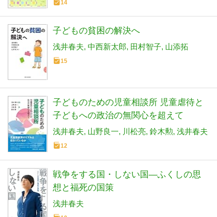
14
子どもの貧困の解決へ
浅井春夫
中西新太郎
田村智子
山添拓
15
子どものための児童相談所 児童虐待と
子どもへの政治の無関心を超えて
浅井春夫
山野良一
川松亮
鈴木勲
浅井春夫
12
戦争をする国・しない国―ふくしの思
想と福死の国策
浅井春夫