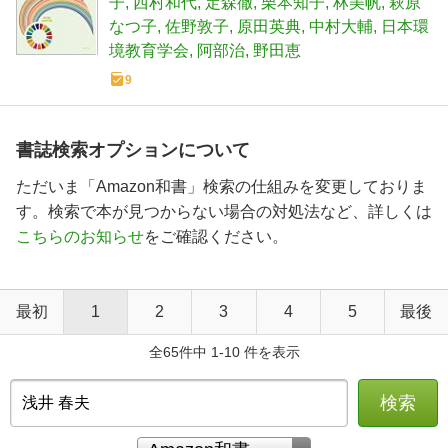
子
西村和代
定森徹
栗本知子
林美帆
萩原
なつ子
佐野敦子
原田英典
中村大輔
日本環
境教育学会
阿部治
野田恵
9
書誌検索オプションについて
ただいま「Amazon和書」検索の仕組みを変更しておりま
す。検索で本が見つからない場合の対処法など、詳しくは
こちらのお知らせ
をご確認ください。
最初
1
2
3
4
5
最後
全65件中 1-10 件を表示
検索