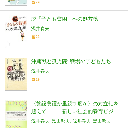
29
脱「子ども貧困」への処方箋
浅井春夫
23
沖縄戦と孤児院: 戦場の子どもたち
浅井春夫
19
〈施設養護か里親制度か〉の対立軸を
超えて――「新しい社会的養育ビジョ
ン」とこれからの社会的養護を展望す
浅井春夫
黒田邦夫
浅井春夫
黒田邦夫
る