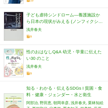
10
子ども虐待シンドローム―養護施設か
ら日本の現状がみえる (ノンフィクショ
ンブックス)
浅井春夫
9
性のおはなしQ&A 幼児・学童に伝えた
い30 のこと
浅井春夫
9
知る・わかる・伝えるSDGs I 貧困・食
料・健康・ジェンダー・水と衛生
阿部治
野田恵
朝岡幸彦
浅井春夫
栗林知絵