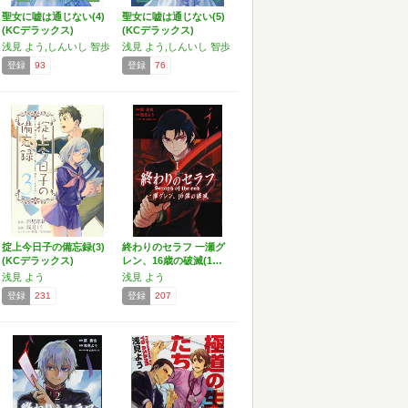
聖女に嘘は通じない(4)
聖女に嘘は通じない(5)
(KCデラックス)
(KCデラックス)
浅見 よう,しんいし 智歩
浅見 よう,しんいし 智歩
登録
93
登録
76
掟上今日子の備忘録(3)
終わりのセラフ 一瀬グ
(KCデラックス)
レン、16歳の破滅(1…
浅見 よう
浅見 よう
登録
231
登録
207