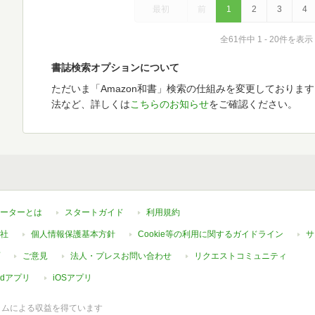
最初
前
1
2
3
4
全61件中 1 - 20件を表示
書誌検索オプションについて
ただいま「Amazon和書」検索の仕組みを変更しておりま
法など、詳しくは
こちらのお知らせ
をご確認ください。
ーターとは
スタートガイド
利用規約
社
個人情報保護基本方針
Cookie等の利用に関するガイドライン
サ
ご意見
法人・プレスお問い合わせ
リクエストコミュニティ
oidアプリ
iOSアプリ
ラムによる収益を得ています