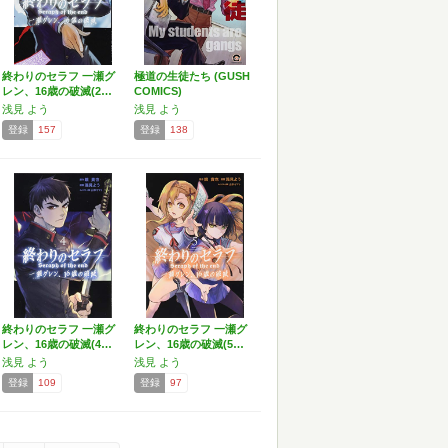
終わりのセラフ 一瀬グ
極道の生徒たち (GUSH
レン、16歳の破滅(2…
COMICS)
浅見 よう
浅見 よう
登録
157
登録
138
終わりのセラフ 一瀬グ
終わりのセラフ 一瀬グ
レン、16歳の破滅(4…
レン、16歳の破滅(5…
浅見 よう
浅見 よう
登録
109
登録
97