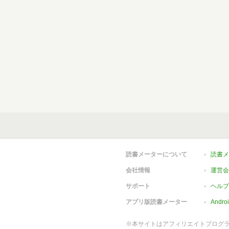
読書メーターについて
読書メ
会社情報
運営会
サポート
ヘルプ
アプリ版読書メーター
Andr
※本サイトはアフィリエイトプログ