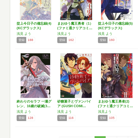
掟上今日子の備忘録(4)
まおゆう魔王勇者（1）
掟上今日子の備忘録(5)
(KCデラックス)
(ファミ通クリアコミ…
(KCデラックス)
浅見 よう
浅見よう
浅見 よう
登録
188
登録
162
登録
160
終わりのセラフ 一瀬グ
砂糖菓子とヴァンパイ
まおゆう魔王勇者(2)
レン、16歳の破滅(3…
ア (GUSH COMI…
(ファミ通クリアコミ…
浅見 よう
浅見 よう
浅見よう
登録
128
登録
116
登録
105