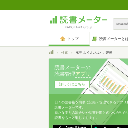
Amazo
トップ
読書メーターと
トップ
検索
浅見 よう,しんいし 智歩
読書メーターの
読書管理
アプリ
詳しくはこちら
日々の読書量を簡単に記録・管理できるアプリ
読書メーターです。
新たな本との出会いや読書仲間とのつながりが
読書をもっと楽しくします。