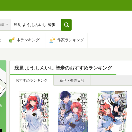
n和書
は
本ランキング
作家ランキング
浅見 よう,しんいし 智歩
のおすすめランキング
おすすめランキング
新刊・発売日順
版
、