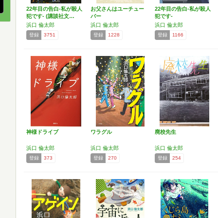
22年目の告白-私が殺人
お父さんはユーチュー
22年目の告白-私が殺人
犯です- (講談社文…
バー
犯です-
浜口 倫太郎
浜口 倫太郎
浜口 倫太郎
登録
3751
登録
1228
登録
1166
神様ドライブ
ワラグル
廃校先生
浜口 倫太郎
浜口 倫太郎
浜口 倫太郎
登録
373
登録
270
登録
254