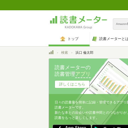
Amazo
トップ
読書メーターと
トップ
検索
浜口 倫太郎
読書メーターの
読書管理
アプリ
詳しくはこちら
日々の読書量を簡単に記録・管理できるアプリ
読書メーターです。
新たな本との出会いや読書仲間とのつながりが
読書をもっと楽しくします。