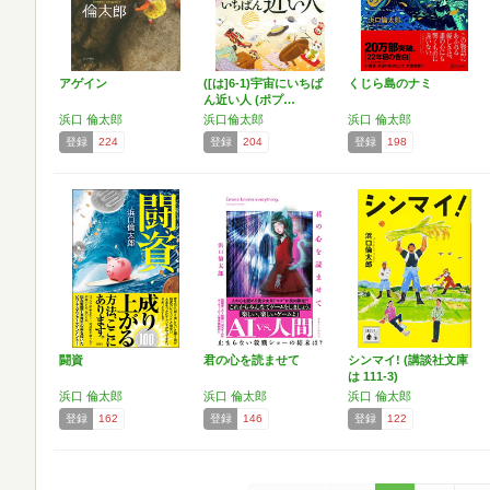
アゲイン
([は]6-1)宇宙にいちば
くじら島のナミ
ん近い人 (ポプ…
浜口 倫太郎
浜口倫太郎
浜口 倫太郎
登録
224
登録
204
登録
198
闘資
君の心を読ませて
シンマイ! (講談社文庫
は 111-3)
浜口 倫太郎
浜口 倫太郎
浜口 倫太郎
登録
162
登録
146
登録
122