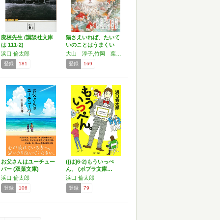
廃校先生 (講談社文庫
猫さえいれば、たいて
は 111-2)
いのことはうまくい
く。 …
浜口 倫太郎
大山 淳子,竹岡 葉月,音 はつき,浜口 倫太郎,村山 早紀
登録
181
登録
169
お父さんはユーチュー
([は]6-2)もういっぺ
バー (双葉文庫)
ん。 (ポプラ文庫…
浜口 倫太郎
浜口 倫太郎
登録
106
登録
79