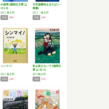
AI崩壊 (講談社文庫 は
天空遊園地まほろば (一
111-4)
般書)
浜口 倫太郎
浜口 倫太郎
登録
986
登録
480
シンマイ!
私を殺さないで (徳間文
庫 は 42-1)
浜口 倫太郎
浜口倫太郎
登録
248
登録
232