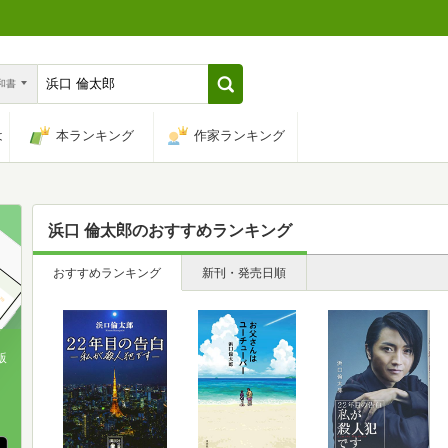
n和書
は
本ランキング
作家ランキング
浜口 倫太郎
のおすすめランキング
おすすめランキング
新刊・発売日順
版
、