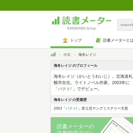
Amazo
トップ
読書メーターと
トップ
検索
海冬レイジ
海冬レイジ のプロフィール
海冬レイジ（かいとうれいじ）。北海道札
幌市在住。ライトノベル作家。2003年に
「
バクト!
」でデビュー。
海冬レイジ の受賞歴
2003「
バクト!
」富士見ヤングミステリー大賞
読書メーターの