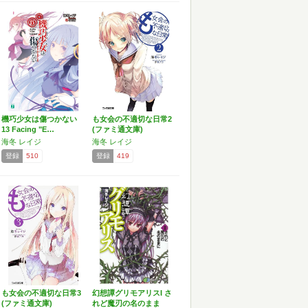
機巧少女は傷つかない
も女会の不適切な日常2
13 Facing "E…
(ファミ通文庫)
海冬 レイジ
海冬 レイジ
登録
510
登録
419
も女会の不適切な日常3
幻想譚グリモアリスI さ
(ファミ通文庫)
れど魔刃の名のまま