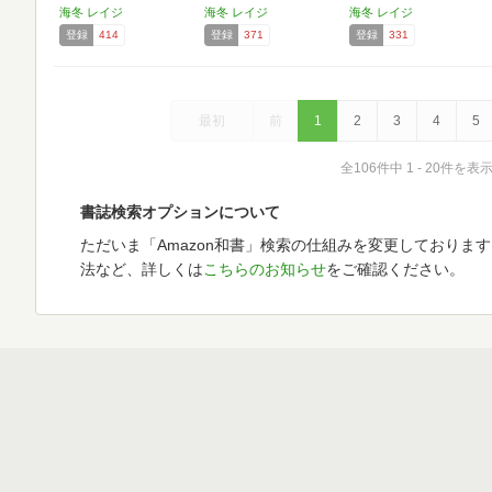
海冬 レイジ
海冬 レイジ
海冬 レイジ
登録
414
登録
371
登録
331
最初
前
1
2
3
4
5
全106件中 1 - 20件を表
書誌検索オプションについて
ただいま「Amazon和書」検索の仕組みを変更しておりま
法など、詳しくは
こちらのお知らせ
をご確認ください。