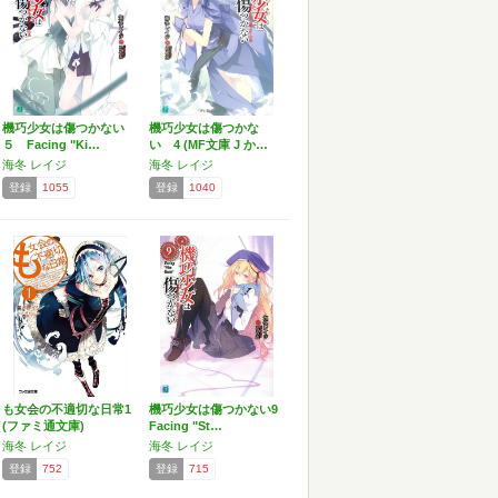
機巧少女は傷つかない
機巧少女は傷つかな
５ Facing "Ki…
い 4 (MF文庫 J か…
海冬 レイジ
海冬 レイジ
登録
1055
登録
1040
も女会の不適切な日常1
機巧少女は傷つかない9
(ファミ通文庫)
Facing "St…
海冬 レイジ
海冬 レイジ
登録
752
登録
715