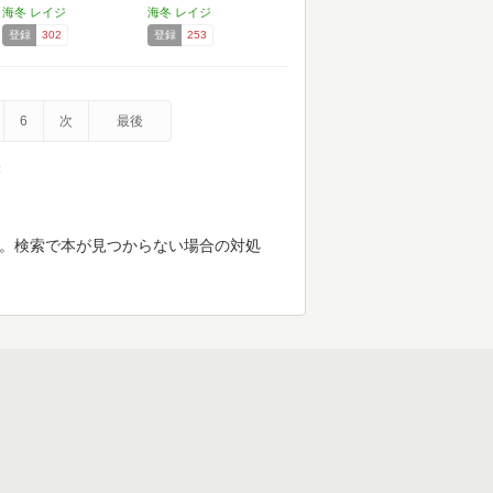
に…
海冬 レイジ
海冬 レイジ
登録
302
登録
253
6
次
最後
示
す。検索で本が見つからない場合の対処