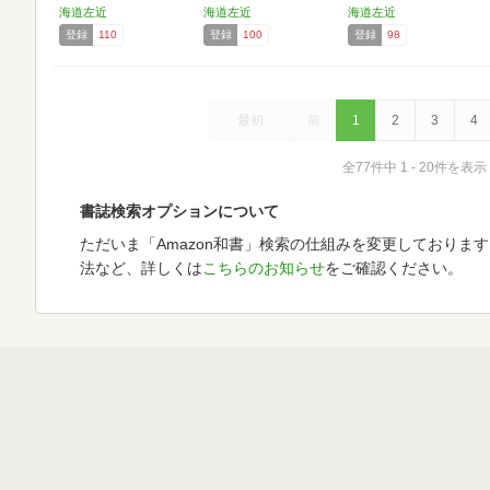
海道左近
海道左近
海道左近
登録
110
登録
100
登録
98
最初
前
1
2
3
4
全77件中 1 - 20件を表示
書誌検索オプションについて
ただいま「Amazon和書」検索の仕組みを変更しておりま
法など、詳しくは
こちらのお知らせ
をご確認ください。