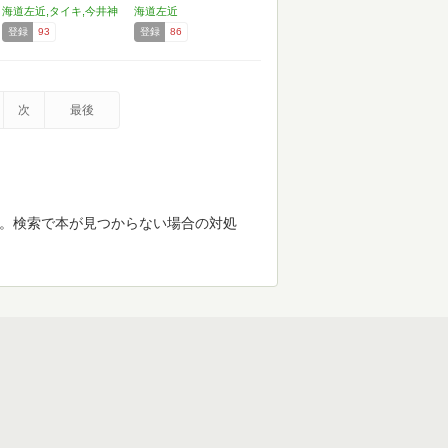
海道左近,タイキ,今井神
海道左近
登録
93
登録
86
次
最後
す。検索で本が見つからない場合の対処