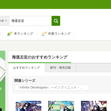
n和書
は
本ランキング
作家ランキング
海道左近
のおすすめランキング
おすすめランキング
新刊・発売日順
関連シリーズ
〈Infinite Dendrogram〉―インフィニット・デンドログラム―
版
、