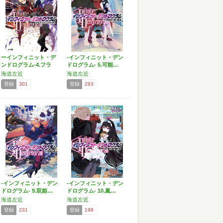
ーインフィニット・デ
-インフィニット・デン
ンドログラム-4.フラ
ドログラム- 5.可能…
ン…
海道左近
海道左近
登録
301
登録
293
-インフィニット・デン
-インフィニット・デン
ドログラム- 9.双姫…
ドログラム- 10.嵐…
海道左近
海道左近
登録
231
登録
198