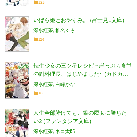
128
いばら姫とおやすみ。 (富士見L文庫)
深水紅茶
椎名くろ
116
転生少女の三ツ星レシピ ~崖っぷち食堂
の副料理長、はじめました~ (カドカワ
BOOKS)
深水紅茶
白峰かな
30
人生全部賭けても、銀の魔女に勝ちた
い2 (ファンタジア文庫)
深水紅茶
ネコ太郎