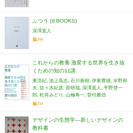
ふつう (d BOOKS)
深澤直人
280
これからの教養 激変する世界を生き抜
くための知の11講
東浩紀
池上高志
石川善樹
伊東豊雄
水野和
夫
佐々木紀彦
原研哉
深澤直人
平野啓一
郎
松井みどり
山極寿一
菅付雅信
254
デザインの生態学―新しいデザインの
教科書