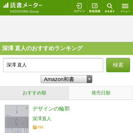
ログイン
新規登録
本を探
深澤 直人のおすすめランキング
検索
おすすめ順
発売日順
デザインの輪郭
深澤直人
790