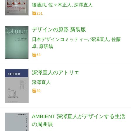
後藤武
佐々木正人
深澤直人
251
デザインの原形 新装版
日本デザインコミッティー
深澤直人
佐藤
卓
原研哉
63
深澤直人のアトリエ
深澤直人
30
AMBIENT 深澤直人がデザインする生活
の周囲展