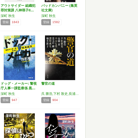
アウトサイダー 組織犯
バッドカンパニー (集英
罪対策課 八神瑛子II…
社文庫)
深町 秋生
深町 秋生
登録
1843
登録
1582
ドッグ・メーカー: 警視
警官の道
庁人事一課監察係 黒…
深町 秋生
呉 勝浩,下村 敦史,長浦 京,中山 七里,葉真中 顕,深町 秋生,柚月裕子
登録
947
登録
904