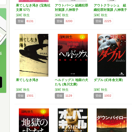
果てしなき渇き (宝島社
アウトバーン 組織犯罪
アウトクラッシュ 組
文庫 577)
対策課 八神瑛子
織犯罪対策課 八神瑛子
Ⅱ…
深町 秋生
深町 秋生
深町 秋生
登録
6131
登録
3200
登録
2225
版
、
果てしなき渇き
ヘルドッグス 地獄の犬
ダブル (幻冬舎文庫)
たち (角川文庫)
深町 秋生
深町 秋生
深町 秋生
登録
1501
登録
1129
登録
1002