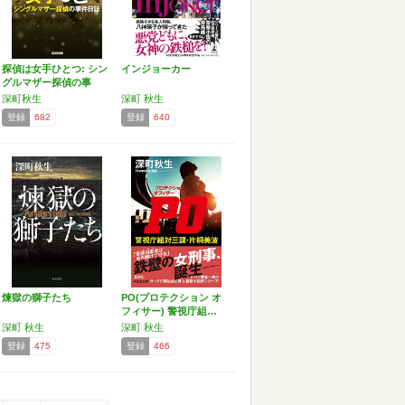
探偵は女手ひとつ: シン
インジョーカー
グルマザー探偵の事
件…
深町秋生
深町 秋生
登録
682
登録
640
煉獄の獅子たち
PO(プロテクション オ
フィサー) 警視庁組…
深町 秋生
深町 秋生
登録
475
登録
466