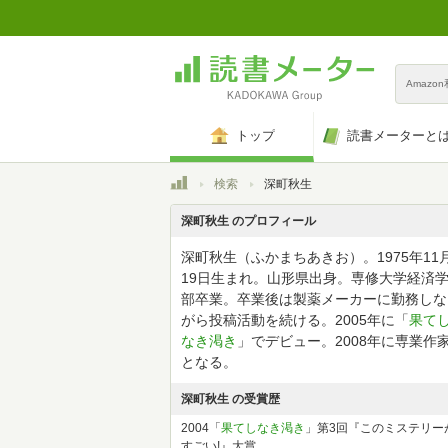
Amazo
トップ
読書メーターと
トップ
検索
深町秋生
深町秋生 のプロフィール
深町秋生（ふかまちあきお）。1975年11
19日生まれ。山形県出身。専修大学経済
部卒業。卒業後は製薬メーカーに勤務しな
がら投稿活動を続ける。2005年に「
果て
なき渇き
」でデビュー。2008年に専業作
となる。
深町秋生 の受賞歴
2004「
果てしなき渇き
」第3回『このミステリー
すごい!』大賞