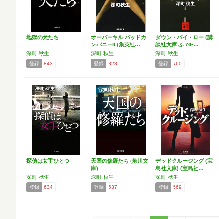
地獄の犬たち
オーバーキル バッドカ
ダウン・バイ・ロー (講
ンパニーII (集英社…
談社文庫 ふ 76-…
深町 秋生
深町 秋生
深町 秋生
登録
843
登録
828
登録
760
探偵は女手ひとつ
天国の修羅たち (角川文
デッドクルージング (宝
庫)
島社文庫) (宝島社…
深町 秋生
深町 秋生
深町 秋生
登録
634
登録
637
登録
569