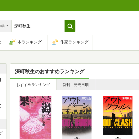
n和書
は
本ランキング
作家ランキング
深町秋生
のおすすめランキング
月
おすすめランキング
新刊・発売日順
学
し
家
が