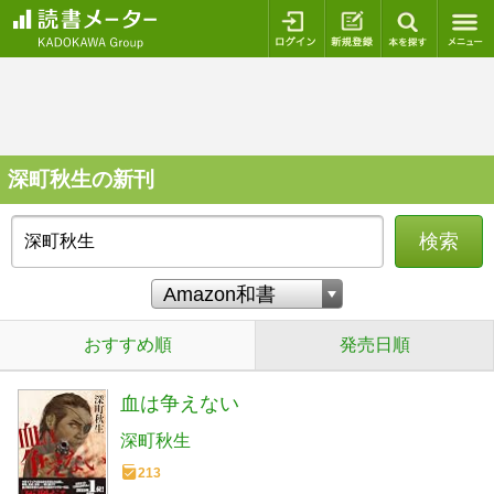
ログイン
新規登録
本を探
深町秋生の新刊
検索
おすすめ順
発売日順
血は争えない
深町秋生
213