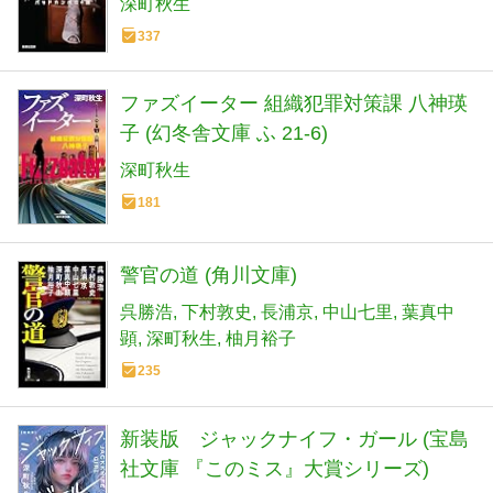
深町秋生
337
ファズイーター 組織犯罪対策課 八神瑛
子 (幻冬舎文庫 ふ 21-6)
深町秋生
181
警官の道 (角川文庫)
呉勝浩
下村敦史
長浦京
中山七里
葉真中
顕
深町秋生
柚月裕子
235
新装版 ジャックナイフ・ガール (宝島
社文庫 『このミス』大賞シリーズ)