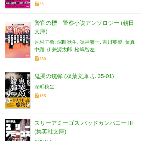
35
警官の標 警察小説アンソロジー (朝日
文庫)
月村了衛
深町秋生
鳴神響一
吉川英梨
葉真
中顕
伊兼源太郎
松嶋智左
280
鬼哭の銃弾 (双葉文庫 ふ 35-01)
深町秋生
155
スリーアミーゴス バッドカンパニー III
(集英社文庫)