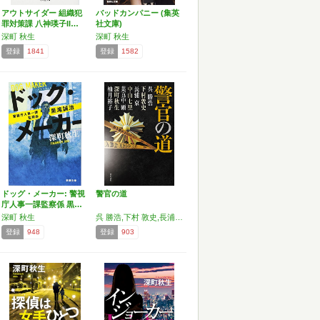
アウトサイダー 組織犯
バッドカンパニー (集英
罪対策課 八神瑛子II…
社文庫)
深町 秋生
深町 秋生
登録
1841
登録
1582
ドッグ・メーカー: 警視
警官の道
庁人事一課監察係 黒…
深町 秋生
呉 勝浩,下村 敦史,長浦 京,中山 七里,葉真中 顕,深町 秋生,柚月裕子
登録
948
登録
903