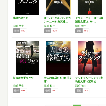
地獄の犬たち
オーバーキル バッドカ
ダウン・バイ・ロー (講
ンパニーII (集英社…
談社文庫 ふ 76-…
深町 秋生
深町 秋生
深町 秋生
登録
843
登録
828
登録
760
探偵は女手ひとつ
天国の修羅たち (角川文
デッドクルージング (宝
庫)
島社文庫) (宝島社…
深町 秋生
深町 秋生
深町 秋生
登録
634
登録
637
登録
567