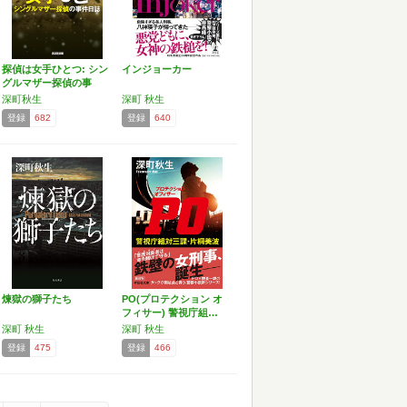
探偵は女手ひとつ: シン
インジョーカー
グルマザー探偵の事
件…
深町秋生
深町 秋生
登録
682
登録
640
煉獄の獅子たち
PO(プロテクション オ
フィサー) 警視庁組…
深町 秋生
深町 秋生
登録
475
登録
466