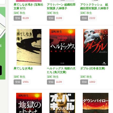
果てしなき渇き (宝島社
アウトバーン 組織犯罪
アウトクラッシュ 組
文庫 577)
対策課 八神瑛子
織犯罪対策課 八神瑛子
Ⅱ…
深町 秋生
深町 秋生
深町 秋生
登録
6129
登録
3199
登録
2222
版
、
果てしなき渇き
ヘルドッグス 地獄の犬
ダブル (幻冬舎文庫)
たち (角川文庫)
深町 秋生
深町 秋生
深町 秋生
登録
1501
登録
1129
登録
1002