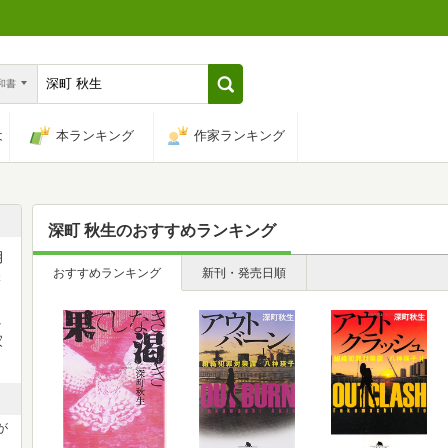
n和書
は
本ランキング
作家ランキング
深町 秋生
のおすすめランキング
月
おすすめランキング
新刊・発売日順
学
し
家
が