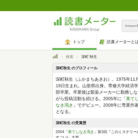
Amazo
トップ
読書メーターと
トップ
検索
深町 秋生
深町秋生 のプロフィール
深町秋生（ふかまちあきお）。1975年11
19日生まれ。山形県出身。専修大学経済
部卒業。卒業後は製薬メーカーに勤務しな
がら投稿活動を続ける。2005年に「
果て
なき渇き
」でデビュー。2008年に専業作
となる。
深町秋生 の受賞歴
2004「
果てしなき渇き
」第3回『このミステリー
すごい!』大賞