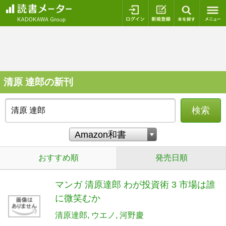
ログイン
新規登録
本を探
清原 達郎の新刊
検索
おすすめ順
発売日順
マンガ 清原達郎 わが投資術 3 市場は誰
に微笑むか
清原達郎
ウエノ
河野慶