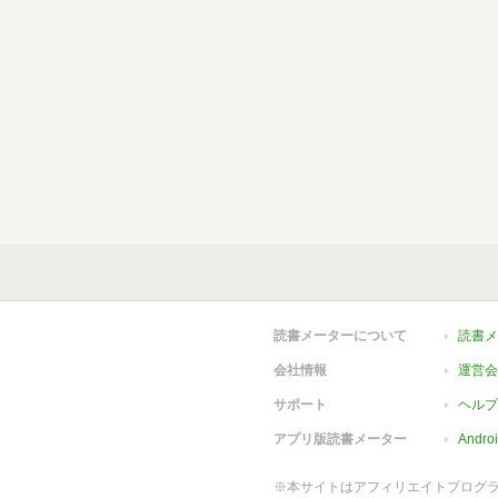
読書メーターについて
読書メ
会社情報
運営会
サポート
ヘルプ
アプリ版読書メーター
Andr
※本サイトはアフィリエイトプログ