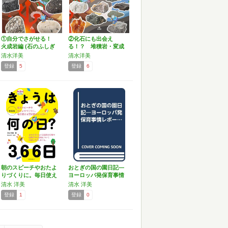
①自分でさがせる！
②化石にも出会え
火成岩編 (石のふしぎ
る！？ 堆積岩・変成
が…
岩編 (…
清水洋美
清水洋美
登録
5
登録
6
朝のスピーチやおたよ
おとぎの国の園日記―
りづくりに。毎日使え
ヨーロッパ発保育事情
る豆…
レポ…
清水 洋美
清水 洋美
登録
1
登録
0