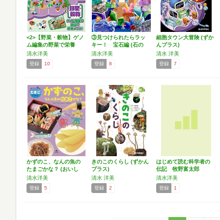
<2>【野菜・穀物】ゲノ
③見つけられたらラッ
細胞タウン大冒険 (ずか
ム編集の野菜で栄養
キー！ 宝石編 (石の
んプラス)
ア…
ふ…
清水洋美
清水洋美
清水 洋美
登録
10
登録
8
登録
7
かずのこ、なんの魚の
きのこのくらし (ずかん
はじめて読む科学者の
たまごかな？ (おいし
プラス)
伝記 牧野富太郎
い…
清水洋美
清水 洋美
清水洋美
登録
5
登録
2
登録
1