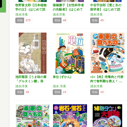
牧野富太郎【日本植物
猿橋勝子【女性科学者
中谷宇吉郎【雪と氷の
学の父】 (はじめて読
の先駆者】 (はじめて
探求者】 (はじめて読
む…
読…
む…
清水洋美
清水洋美
清水洋美
登録
375
登録
48
登録
45
池田菊苗【うま味の素
単位 (ずかん)
<1>【肉】培養肉と代替
「グルタミン酸」発
肉で食料難を救え！ …
見】 …
清水洋美
清水 洋美
清水洋美
登録
18
登録
15
登録
15