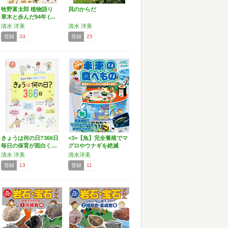
牧野富太郎 植物語り
貝のからだ
草木と歩んだ94年 (…
清水 洋美
清水 洋美
登録
33
登録
25
きょうは何の日?366日
<3>【魚】完全養殖でマ
毎日の保育が面白く…
グロやウナギを絶滅
か…
清水 洋美
清水洋美
登録
13
登録
11