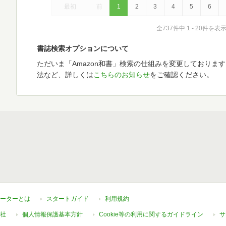
最初
前
1
2
3
4
5
6
全737件中 1 - 20件を表
書誌検索オプションについて
ただいま「Amazon和書」検索の仕組みを変更しておりま
法など、詳しくは
こちらのお知らせ
をご確認ください。
ーターとは
スタートガイド
利用規約
社
個人情報保護基本方針
Cookie等の利用に関するガイドライン
サ