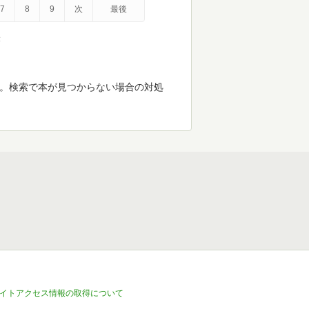
7
8
9
次
最後
示
す。検索で本が見つからない場合の対処
イトアクセス情報の取得について