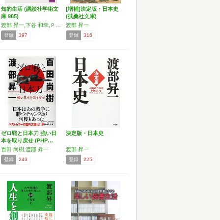
知的生活 (講談社学術文
[増補]決定版・日本史
庫 985)
(扶桑社文庫)
渡部 昇一,下谷 和幸,Ｐ・Ｇ・ハマトン
渡部 昇一
登録
397
登録
316
ゼロ戦と日本刀 強い日
決定版・日本史
本を取り戻せ (PHP…
百田 尚樹,渡部 昇一
渡部 昇一
登録
243
登録
225