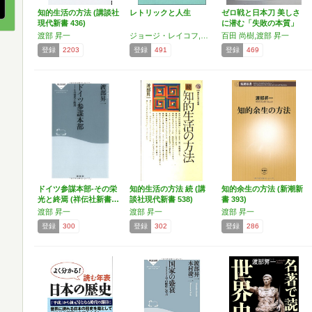
知的生活の方法 (講談社
レトリックと人生
ゼロ戦と日本刀 美しさ
現代新書 436)
に潜む「失敗の本質」
渡部 昇一
ジョージ・レイコフ,マーク・ジョンソン,渡部 昇一,楠瀬 淳三,下谷 和幸
百田 尚樹,渡部 昇一
登録
2203
登録
491
登録
469
ドイツ参謀本部-その栄
知的生活の方法 続 (講
知的余生の方法 (新潮新
光と終焉 (祥伝社新書…
談社現代新書 538)
書 393)
渡部 昇一
渡部 昇一
渡部 昇一
登録
300
登録
302
登録
286