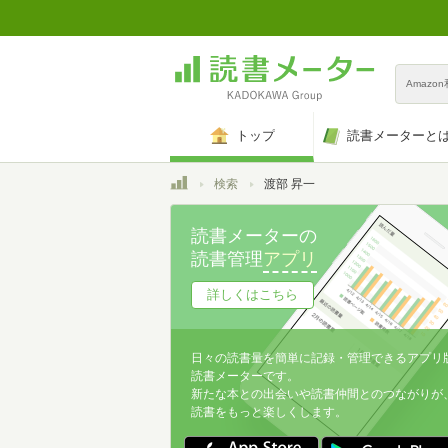
Amazo
トップ
読書メーターと
トップ
検索
渡部 昇一
読書メーターの
読書管理
アプリ
詳しくはこちら
日々の読書量を簡単に記録・管理できるアプリ
読書メーターです。
新たな本との出会いや読書仲間とのつながりが
読書をもっと楽しくします。