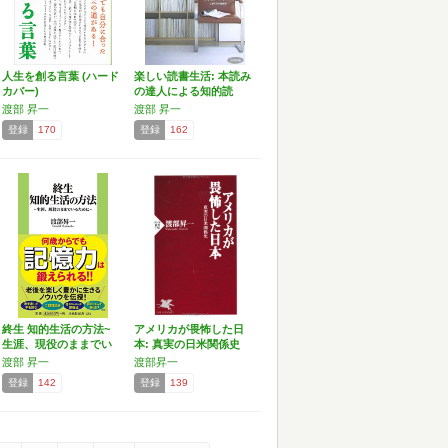
人生を創る言葉 (ハード
楽しい読書生活: 本読み
カバー)
の達人による知的読
書…
渡部 昇一
渡部 昇一
登録
170
登録
162
終生 知的生活の方法~
アメリカが畏怖した日
生涯、現役のままでい
本: 真実の日米関係史
る…
…
渡部 昇一
渡部昇一
登録
142
登録
139