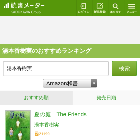
ログイン
新規登録
本を探
湯本香樹実のおすすめランキング
検索
おすすめ順
発売日順
夏の庭―The Friends
湯本香樹実
21199