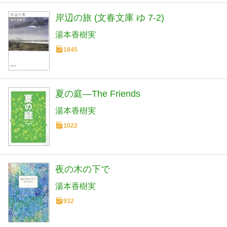
岸辺の旅 (文春文庫 ゆ 7-2)
湯本香樹実
1845
夏の庭―The Friends
湯本香樹実
1022
夜の木の下で
湯本香樹実
932