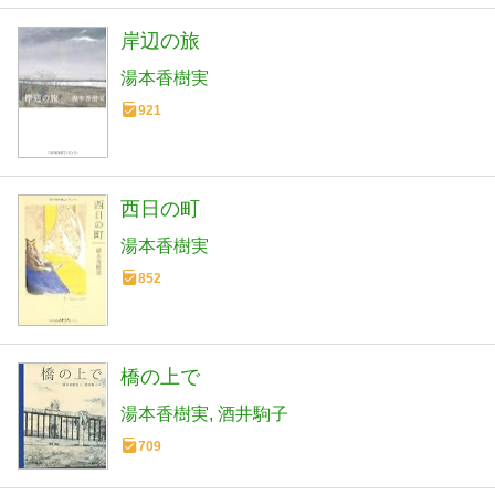
岸辺の旅
湯本香樹実
921
西日の町
湯本香樹実
852
橋の上で
湯本香樹実
酒井駒子
709