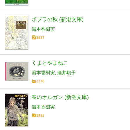
ポプラの秋 (新潮文庫)
湯本香樹実
3937
くまとやまねこ
湯本香樹実
酒井駒子
2376
春のオルガン (新潮文庫)
湯本香樹実
1992