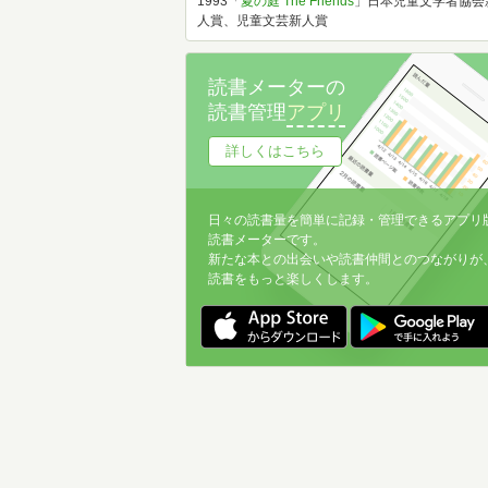
1993「
夏の庭 The Friends
」日本児童文学者協会
人賞、児童文芸新人賞
読書メーターの
読書管理
アプリ
詳しくはこちら
日々の読書量を簡単に記録・管理できるアプリ
読書メーターです。
新たな本との出会いや読書仲間とのつながりが
読書をもっと楽しくします。