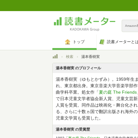
Amazo
トップ
読書メーターと
トップ
検索
湯本香樹実
湯本香樹実 のプロフィール
湯本香樹実（ゆもとかずみ）。1959年生
れ、東京都出身。東京音楽大学音楽学部作
曲学科卒業。処女作「
夏の庭 The Friends
で日本児童文学者協会新人賞、児童文芸新
人賞を受賞。同作品は映画化・舞台化され
る、さらに十数ヵ国で翻訳出版され海外の
児童文学賞も受賞した。
湯本香樹実 の受賞歴