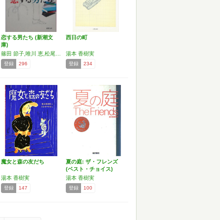
恋する男たち (新潮文
西日の町
庫)
篠田 節子,唯川 恵,松尾 由美,湯本 香樹実,小池 真理子,森 まゆみ
湯本 香樹実
登録
296
登録
234
魔女と森の友だち
夏の庭: ザ・フレンズ
(ベスト・チョイス)
湯本 香樹実
湯本 香樹実
登録
147
登録
100