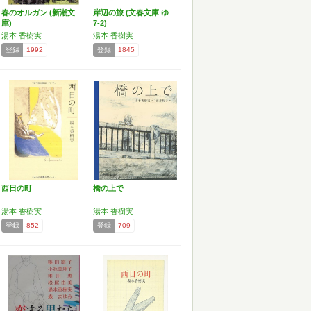
春のオルガン (新潮文
岸辺の旅 (文春文庫 ゆ
庫)
7-2)
湯本 香樹実
湯本 香樹実
登録
1992
登録
1845
西日の町
橋の上で
湯本 香樹実
湯本 香樹実
登録
852
登録
709