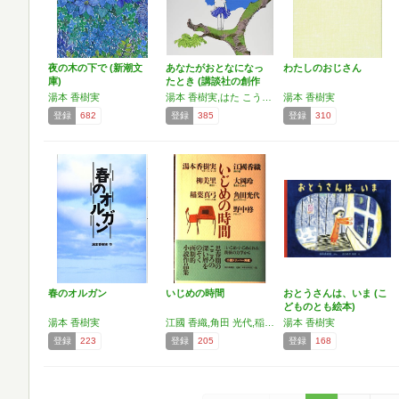
夜の木の下で (新潮文
あなたがおとなになっ
わたしのおじさん
庫)
たとき (講談社の創作
絵…
湯本 香樹実
湯本 香樹実,はた こうしろう
湯本 香樹実
登録
682
登録
385
登録
310
春のオルガン
いじめの時間
おとうさんは、いま (こ
どものとも絵本)
湯本 香樹実
江國 香織,角田 光代,稲葉 真弓,野中 柊,湯本 香樹実,大岡 玲,柳 美里
湯本 香樹実
登録
223
登録
205
登録
168