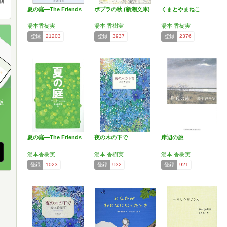
新
夏の庭―The Friends
ポプラの秋 (新潮文庫)
くまとやまねこ
湯本香樹実
湯本 香樹実
湯本 香樹実
登録
21203
登録
3937
登録
2376
版
、
夏の庭―The Friends
夜の木の下で
岸辺の旅
湯本香樹実
湯本 香樹実
湯本 香樹実
登録
1023
登録
932
登録
921