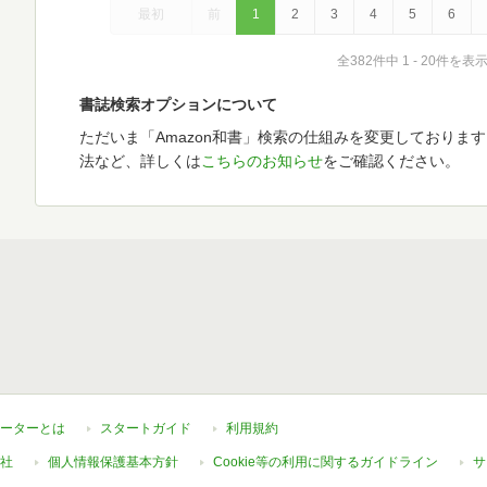
最初
前
1
2
3
4
5
6
全382件中 1 - 20件を表
書誌検索オプションについて
ただいま「Amazon和書」検索の仕組みを変更しておりま
法など、詳しくは
こちらのお知らせ
をご確認ください。
ーターとは
スタートガイド
利用規約
社
個人情報保護基本方針
Cookie等の利用に関するガイドライン
サ