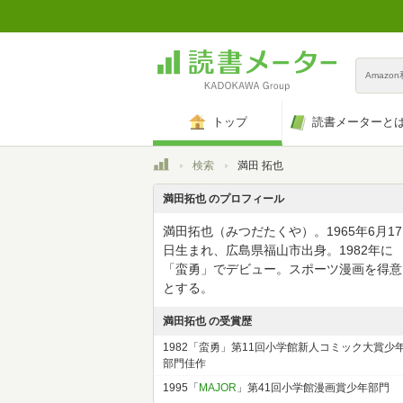
Amazo
トップ
読書メーターと
トップ
検索
満田 拓也
満田拓也 のプロフィール
満田拓也（みつだたくや）。1965年6月17
日生まれ、広島県福山市出身。1982年に
「蛮勇」でデビュー。スポーツ漫画を得意
とする。
満田拓也 の受賞歴
1982「蛮勇」第11回小学館新人コミック大賞少
部門佳作
1995「
MAJOR
」第41回小学館漫画賞少年部門