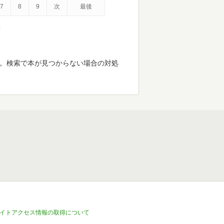
7
8
9
次
最後
示
す。検索で本が見つからない場合の対処
イトアクセス情報の取得について