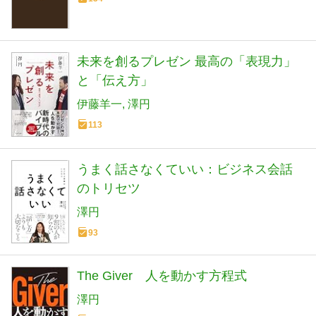
未来を創るプレゼン 最高の「表現力」
と「伝え方」
伊藤羊一
澤円
113
うまく話さなくていい：ビジネス会話
のトリセツ
澤円
93
The Giver 人を動かす方程式
澤円