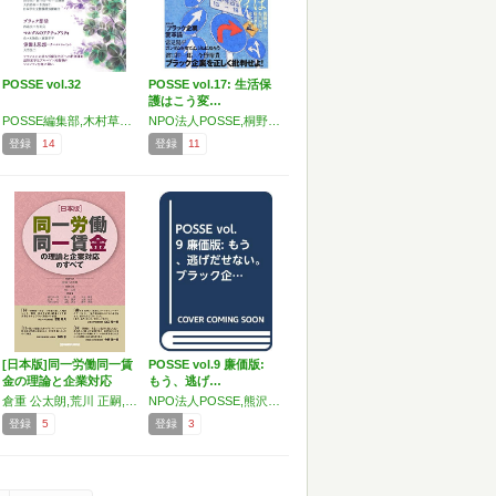
POSSE vol.32
POSSE vol.17: 生活保
護はこう変…
POSSE編集部,木村草太,渋谷望,大内裕和,布施祐仁,濱口桂一郎,岡村稔,佐藤滋,渡辺寛人,宇都宮健児,ベルンハルト・シュミット,西島央,内田良,指宿昭一,ジョシ・バガワティ・プラシャド,佐々木隆治,斎藤幸平,坂倉昇平,鈴木一,北出茂,大竹弘二
NPO法人POSSE,桐野夏生,赤木智弘,唐鎌直義,常見陽平,濱口桂一郎,今野晴貴,佐々木隆治,町村孝史,五十嵐泰正,後藤道夫,布川日佐史,藤田孝典
登録
14
登録
11
[日本版]同一労働同一賃
POSSE vol.9 廉価版:
金の理論と企業対応
もう、逃げ…
の…
倉重 公太朗,荒川 正嗣,濱口 桂一郎,藤本 真,山本 陽大,近衞 大,中山 達夫,池邊 祐子,河本 みま乃,田代 英治,青木 秀登
NPO法人POSSE,熊沢誠,本田由紀,遠藤公嗣,萱野稔人,濱口桂一郎,笹山尚人,野川忍,木下武男,中西新太郎,今野晴貴,川村遼平,大河内泰樹,松丸正
登録
5
登録
3