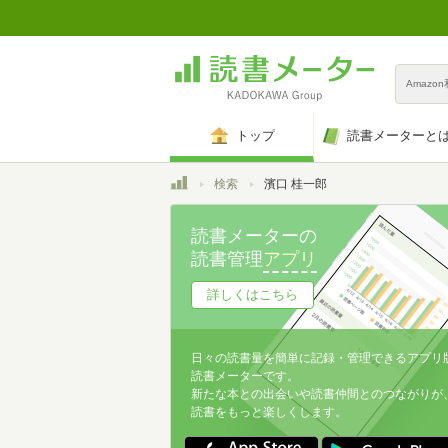
Amazo
トップ
読書メーターと
トップ
検索
濱口 桂一郎
読書メーターの
読書管理
アプリ
詳しくはこちら
日々の読書量を簡単に記録・管理できるアプリ
読書メーターです。
新たな本との出会いや読書仲間とのつながりが
読書をもっと楽しくします。