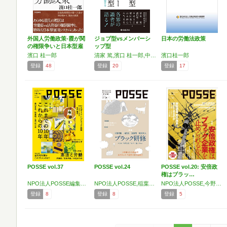
外国人労働政策-霞が関
ジョブ型vsメンバーシ
日本の労働法政策
の権限争いと日本型雇
ップ型
用…
濱口 桂一郎
清家 篤,濱口 桂一郎,中村 天江,植村 隆生,山本 紳也,八代 充史
濱口桂一郎
登録
48
登録
20
登録
17
POSSE vol.37
POSSE vol.24
POSSE vol.20: 安倍政
権はブラッ…
NPO法人POSSE編集部,津村 記久子,常見 陽平,藤田 孝典,稲葉 剛,濱口 桂一郎,渡辺 寛人,伊藤 真,宮里 邦雄,原田 仁希,栗原 耕平,広瀬 俊雄,玉木 一成,片岡 修雪,‎平八,ミンスイ,小山 正樹,岩間 寛佳,田村 あずさ,佐藤 真央,小松 理虔,志水 輝美,北出 茂,高山 明,宮本 真也
NPO法人POSSE,稲葉剛,阿部真大,内藤朝雄,斎藤環,内田良,濱口桂一郎,渡辺輝人,山田久,五十嵐泰正,木下武男,水野和夫,今野晴貴,仁平典宏,河野真太郎,上西充子,渡辺寛人,野田進,北出茂,川村遼平,エド・クイッシュ,百木獏,遠藤めぐみ,大田ふみ
NPO法人POSSE,今野晴貴,木下武男,熊沢誠,脇田滋,鶴光太郎,濱口桂一郎,渡辺輝人,塩見卓也,佐々木亮,五十嵐泰正,山本太郎,吉良よし子,平木大作,吉川沙織,新里宏二,大西連,古川拓,大貫隆史,河野真太郎
登録
8
登録
8
登録
5