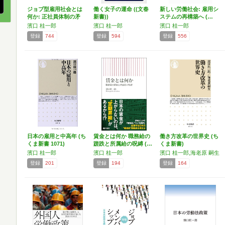
ジョブ型雇用社会とは
働く女子の運命 ((文春
新しい労働社会: 雇用シ
何か: 正社員体制の矛
新書))
ステムの再構築へ (…
盾…
濱口 桂一郎
濱口 桂一郎
濱口 桂一郎
登録
744
登録
594
登録
556
日本の雇用と中高年 (ち
賃金とは何か 職務給の
働き方改革の世界史 (ち
くま新書 1071)
蹉跌と所属給の呪縛 (…
くま新書)
濱口 桂一郎
濱口 桂一郎
濱口 桂一郎,海老原 嗣生
登録
201
登録
194
登録
164