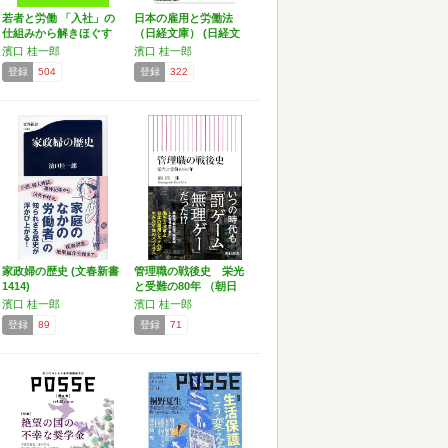
若者と労働 「入社」の
日本の雇用と労働法
仕組みから解きほぐす
（日経文庫） (日経文
…
庫…
濱口 桂一郎
濱口 桂一郎
登録
504
登録
322
家政婦の歴史 (文春新書
管理職の戦後史 栄光
1414)
と受難の80年 （朝日
新…
濱口 桂一郎
濱口 桂一郎
登録
89
登録
71