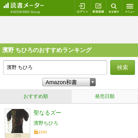
ログイン
新規登録
本を探
濱野 ちひろのおすすめランキング
検索
おすすめ順
発売日順
聖なるズー
濱野ちひろ
2101