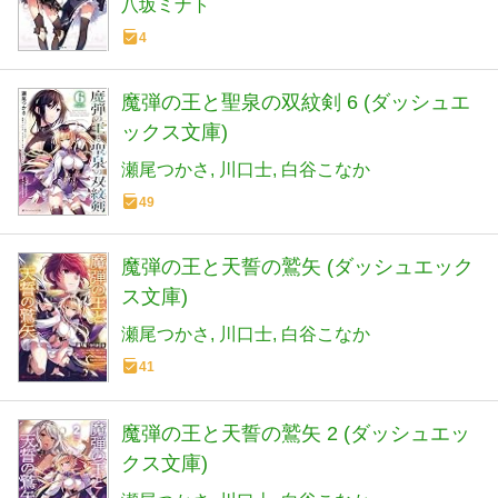
八坂ミナト
4
魔弾の王と聖泉の双紋剣 6 (ダッシュエ
ックス文庫)
瀬尾つかさ
川口士
白谷こなか
49
魔弾の王と天誓の鷲矢 (ダッシュエック
ス文庫)
瀬尾つかさ
川口士
白谷こなか
41
魔弾の王と天誓の鷲矢 2 (ダッシュエッ
クス文庫)