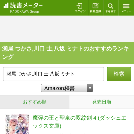
ログイン
新規登録
本を探
瀬尾 つかさ,川口 士,八坂 ミナトのおすすめランキ
ング
検索
おすすめ順
発売日順
魔弾の王と聖泉の双紋剣 4 (ダッシュエ
ックス文庫)