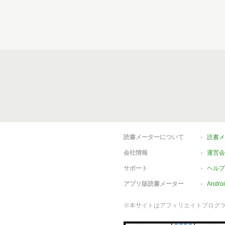
読書メーターについて
読書メ
会社情報
運営会
サポート
ヘルプ
アプリ版読書メーター
Andr
※本サイトはアフィリエイトプログ