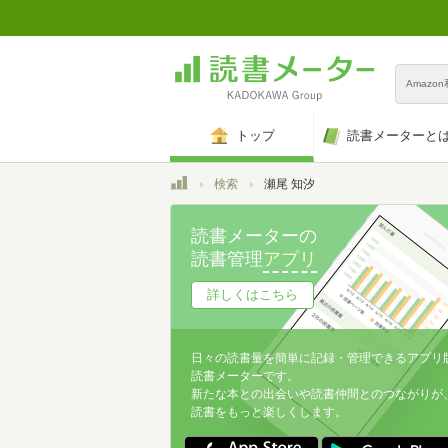
Amazo
トップ
読書メーターと
トップ
検索
瀬尾 知汐
読書メーターの
読書管理
アプリ
詳しくはこちら
日々の読書量を簡単に記録・管理できるアプリ
読書メーターです。
新たな本との出会いや読書仲間とのつながりが
読書をもっと楽しくします。