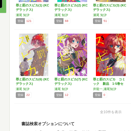
罪と罰のスピカ(1) (KC
罪と罰のスピカ(2) (KC
罪と罰のスピカ(3) (KC
デラックス)
デラックス)
デラックス)
瀬尾 知汐
瀬尾 知汐
瀬尾 知汐
登録
121
登録
68
登録
51
罪と罰のスピカ(6) (KC
罪と罰のスピカ(7) (KC
罪と罰のスピカ コミ
デラックス)
デラックス)
ック 新品 1-5巻セ
ッ…
瀬尾 知汐
瀬尾 知汐
井龍一,瀬尾知汐
登録
22
登録
12
登録
0
全10件を表示
書誌検索オプションについて