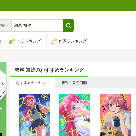
n和書
は
本ランキング
作家ランキング
瀬尾 知汐
のおすすめランキング
おすすめランキング
新刊・発売日順
版
、