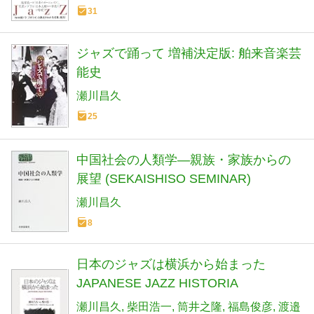
31
ジャズで踊って 増補決定版: 舶来音楽芸
能史
瀬川昌久
25
中国社会の人類学―親族・家族からの
展望 (SEKAISHISO SEMINAR)
瀬川昌久
8
日本のジャズは横浜から始まった
JAPANESE JAZZ HISTORIA
瀬川昌久
柴田浩一
筒井之隆
福島俊彦
渡邉