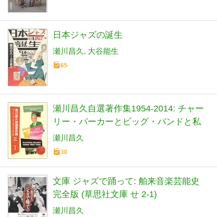
日本ジャズの誕生
瀬川昌久
大谷能生
65
瀬川昌久自選著作集1954-2014: チャー
リー・パーカーとビッグ・バンドと私
瀬川昌久
30
文庫 ジャズで踊って: 舶来音楽芸能史
完全版 (草思社文庫 せ 2-1)
瀬川昌久