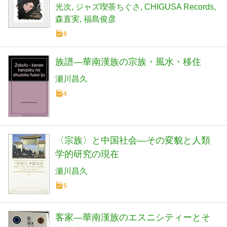
光次
ジャズ喫茶ちぐさ
CHIGUSA Records
森直実
福島俊彦
8
族譜―華南漢族の宗族・風水・移住
瀬川昌久
4
〈宗族〉と中国社会―その変貌と人類
学的研究の現在
瀬川昌久
5
客家―華南漢族のエスニシティーとそ