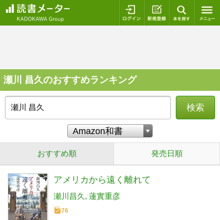
ログイン
新規登録
本を探
瀬川 昌久のおすすめランキング
検索
おすすめ順
発売日順
アメリカから遠く離れて
瀬川昌久
蓮實重彦
76